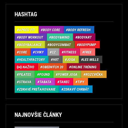
HASHTAG
APRÉS-FIT
BODY CORE
BODY REFRESH
BODY WORKOUT
BODY&MIND
BODYART
BODYBALANCE
BODYCOMBAT
BODYPUMP
CORE
CVIKY
CZ
FITNESS
FREE
HEALTHFACTORY
HIIT
JOGA
LES MILLS
NAŽIVO
OBEDNÝCH 20
ONLINE TRÉNING
PILATES
POUND
POWER JOGA
ROZCVIČKA
STRAVA
TABATA
TANEC
TIPY
ZDRAVÉ PREŤAHOVANIE
ZDRAVÝ CHRBÁT
NAJNOVŠIE ČLÁNKY