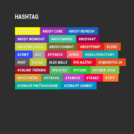
HASHTAG
APRÉS-FIT
BODY CORE
BODY REFRESH
BODY WORKOUT
BODY&MIND
BODYART
BODYBALANCE
BODYCOMBAT
BODYPUMP
CORE
CVIKY
CZ
FITNESS
FREE
HEALTHFACTORY
HIIT
JOGA
LES MILLS
NAŽIVO
OBEDNÝCH 20
ONLINE TRÉNING
PILATES
POUND
POWER JOGA
ROZCVIČKA
STRAVA
TABATA
TANEC
TIPY
ZDRAVÉ PREŤAHOVANIE
ZDRAVÝ CHRBÁT