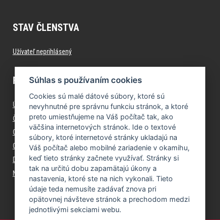
STAV ČLENSTVA
Užívateľ neprihlásený
FITNESS.FORMFACTORY.SK
Súhlas s používaním cookies
Cookies sú malé dátové súbory, ktoré sú
Úvod
nevyhnutné pre správnu funkciu stránok, a ktoré
preto umiestňujeme na Váš počítač tak, ako
Časté otázky (FAQ)
väčšina internetových stránok. Ide o textové
Cenník
súbory, ktoré internetové stránky ukladajú na
O spoločnosti
Váš počítač alebo mobilné zariadenie v okamihu,
keď tieto stránky začnete využívať. Stránky si
Dokumenty
tak na určitú dobu zapamätajú úkony a
Nastavenie cookies
nastavenia, ktoré ste na nich vykonali. Tieto
údaje teda nemusíte zadávať znova pri
opätovnej návšteve stránok a prechodom medzi
jednotlivými sekciami webu.