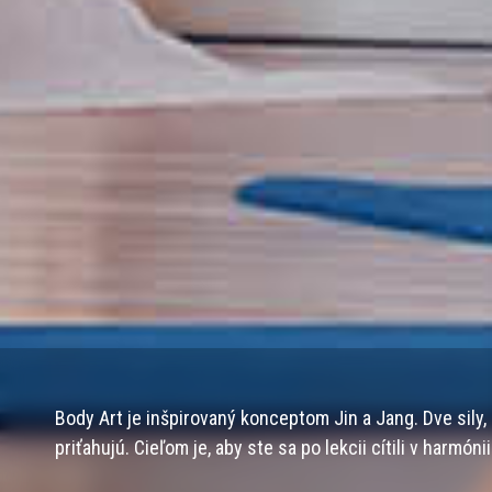
Body Art je inšpirovaný konceptom Jin a Jang. Dve sily,
priťahujú. Cieľom je, aby ste sa po lekcii cítili v harmónii