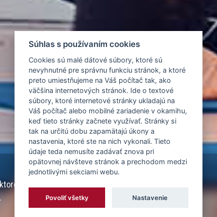
Súhlas s používaním cookies
Cookies sú malé dátové súbory, ktoré sú
nevyhnutné pre správnu funkciu stránok, a ktoré
preto umiestňujeme na Váš počítač tak, ako
väčšina internetových stránok. Ide o textové
súbory, ktoré internetové stránky ukladajú na
Váš počítač alebo mobilné zariadenie v okamihu,
keď tieto stránky začnete využívať. Stránky si
tak na určitú dobu zapamätajú úkony a
nastavenia, ktoré ste na nich vykonali. Tieto
údaje teda nemusíte zadávať znova pri
opätovnej návšteve stránok a prechodom medzi
jednotlivými sekciami webu.
 ktoré sa navzájom
.
Povoliť všetky
Nastavenie