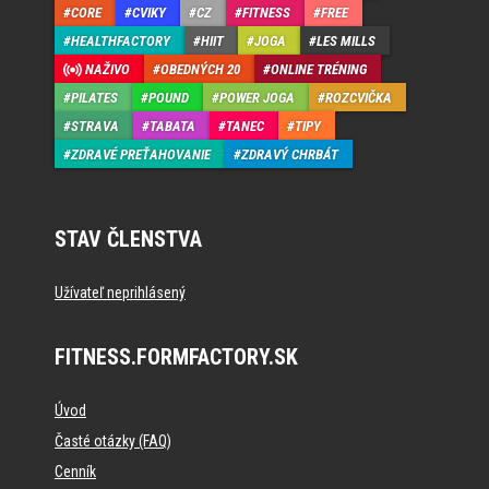
CORE
CVIKY
CZ
FITNESS
FREE
HEALTHFACTORY
HIIT
JOGA
LES MILLS
NAŽIVO
OBEDNÝCH 20
ONLINE TRÉNING
PILATES
POUND
POWER JOGA
ROZCVIČKA
STRAVA
TABATA
TANEC
TIPY
ZDRAVÉ PREŤAHOVANIE
ZDRAVÝ CHRBÁT
STAV ČLENSTVA
Užívateľ neprihlásený
FITNESS.FORMFACTORY.SK
Úvod
Časté otázky (FAQ)
Cenník