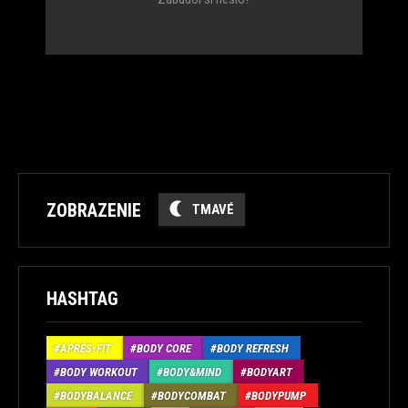
ZOBRAZENIE
TMAVÉ
HASHTAG
APRÉS-FIT
BODY CORE
BODY REFRESH
BODY WORKOUT
BODY&MIND
BODYART
BODYBALANCE
BODYCOMBAT
BODYPUMP