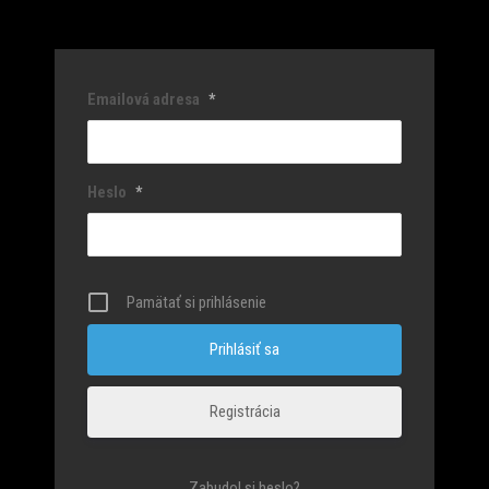
Emailová adresa
*
Heslo
*
Pamätať si prihlásenie
Registrácia
Zabudol si heslo?