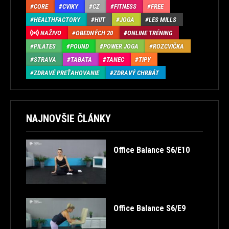
CORE
CVIKY
CZ
FITNESS
FREE
HEALTHFACTORY
HIIT
JOGA
LES MILLS
NAŽIVO
OBEDNÝCH 20
ONLINE TRÉNING
PILATES
POUND
POWER JOGA
ROZCVIČKA
STRAVA
TABATA
TANEC
TIPY
ZDRAVÉ PREŤAHOVANIE
ZDRAVÝ CHRBÁT
NAJNOVŠIE ČLÁNKY
Office Balance S6/E10
Office Balance S6/E9