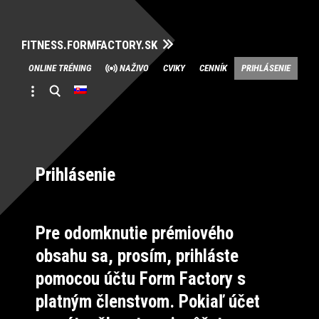
FITNESS.FORMFACTORY.SK
Skip
ONLINE TRÉNING
NAŽIVO
CVIKY
CENNÍK
PRIHLÁSENIE
to
content
Prihlásenie
Pre odomknutie prémiového
obsahu sa, prosím, prihláste
pomocou účtu Form Factory s
platným členstvom. Pokiaľ účet