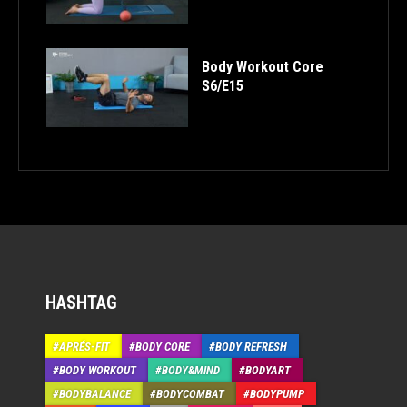
Body Workout Core
S6/E15
HASHTAG
APRÉS-FIT
BODY CORE
BODY REFRESH
BODY WORKOUT
BODY&MIND
BODYART
BODYBALANCE
BODYCOMBAT
BODYPUMP