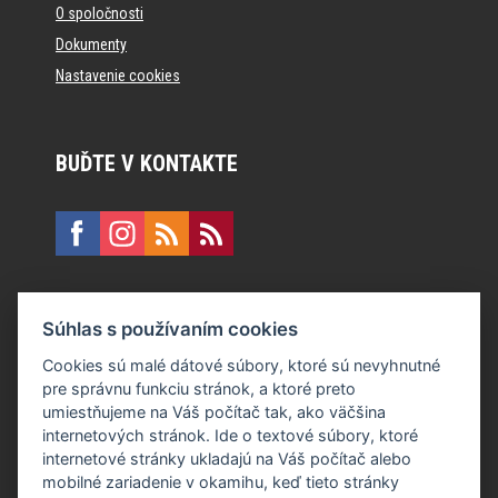
O spoločnosti
Dokumenty
Nastavenie cookies
BUĎTE V KONTAKTE
KONTAKT
Súhlas s používaním cookies
E:
recepcia@formfactory.sk
Cookies sú malé dátové súbory, ktoré sú nevyhnutné
pre správnu funkciu stránok, a ktoré preto
Form Factory Slovakia s.r.o., Ružová dolina 480/6, 821 08
umiestňujeme na Váš počítač tak, ako väčšina
Bratislava
internetových stránok. Ide o textové súbory, ktoré
internetové stránky ukladajú na Váš počítač alebo
mobilné zariadenie v okamihu, keď tieto stránky
Za publikovaný obsah sú zodpovední jednotliví autori.