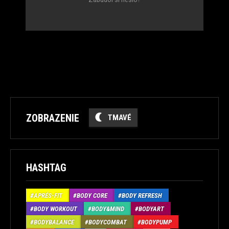
ZOBRAZENIE
TMAVÉ
HASHTAG
APRÉS-FIT
BODY CORE
BODY REFRESH
BODY WORKOUT
BODY&MIND
BODYART
BODYBALANCE
BODYCOMBAT
BODYPUMP