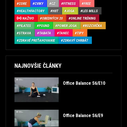
CORE
CVIKY
CZ
FITNESS
FREE
HEALTHFACTORY
HIIT
JOGA
LES MILLS
NAŽIVO
OBEDNÝCH 20
ONLINE TRÉNING
PILATES
POUND
POWER JOGA
ROZCVIČKA
STRAVA
TABATA
TANEC
TIPY
ZDRAVÉ PREŤAHOVANIE
ZDRAVÝ CHRBÁT
NAJNOVŠIE ČLÁNKY
Office Balance S6/E10
Office Balance S6/E9