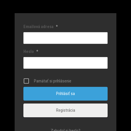
Emailová adresa
*
Heslo
*
Pamätať si prihlásenie
Registrácia
Zabudol si heslo?