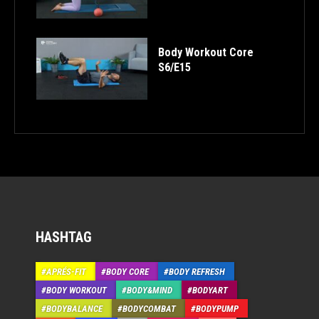
Body Workout Core
S6/E15
HASHTAG
APRÉS-FIT
BODY CORE
BODY REFRESH
BODY WORKOUT
BODY&MIND
BODYART
BODYBALANCE
BODYCOMBAT
BODYPUMP