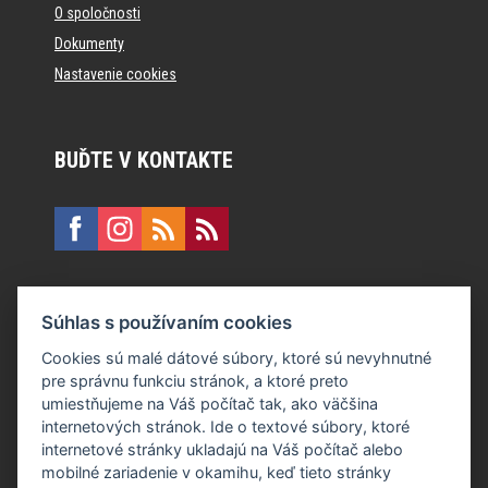
O spoločnosti
Dokumenty
Nastavenie cookies
BUĎTE V KONTAKTE
KONTAKT
Súhlas s používaním cookies
E:
recepcia@formfactory.sk
Cookies sú malé dátové súbory, ktoré sú nevyhnutné
pre správnu funkciu stránok, a ktoré preto
Form Factory Slovakia s.r.o., Ružová dolina 480/6, 821 08
umiestňujeme na Váš počítač tak, ako väčšina
Bratislava
internetových stránok. Ide o textové súbory, ktoré
internetové stránky ukladajú na Váš počítač alebo
mobilné zariadenie v okamihu, keď tieto stránky
Za publikovaný obsah sú zodpovední jednotliví autori.