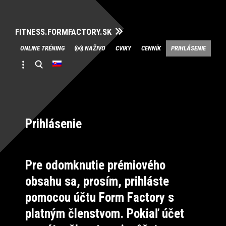
FITNESS.FORMFACTORY.SK
Skip
ONLINE TRÉNING
NAŽIVO
CVIKY
CENNÍK
PRIHLÁSENIE
to
content
Prihlásenie
Pre odomknutie prémiového
obsahu sa, prosím, prihláste
pomocou účtu Form Factory s
platným členstvom. Pokiaľ účet