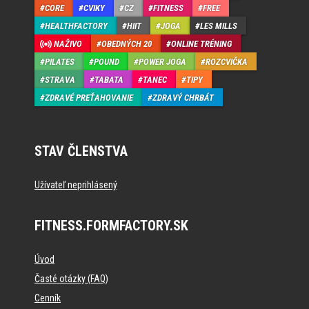
CORE
CVIKY
CZ
FITNESS
FREE
HEALTHFACTORY
HIIT
JOGA
LES MILLS
NAŽIVO
OBEDNÝCH 20
ONLINE TRÉNING
PILATES
POUND
POWER JOGA
ROZCVIČKA
STRAVA
TABATA
TANEC
TIPY
ZDRAVÉ PREŤAHOVANIE
ZDRAVÝ CHRBÁT
STAV ČLENSTVA
Užívateľ neprihlásený
FITNESS.FORMFACTORY.SK
Úvod
Časté otázky (FAQ)
Cenník