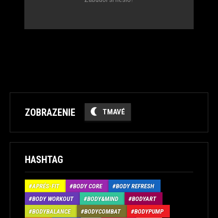
ZOBRAZENIE
TMAVÉ
HASHTAG
APRÉS-FIT
BODY CORE
BODY REFRESH
BODY WORKOUT
BODY&MIND
BODYART
BODYBALANCE
BODYCOMBAT
BODYPUMP