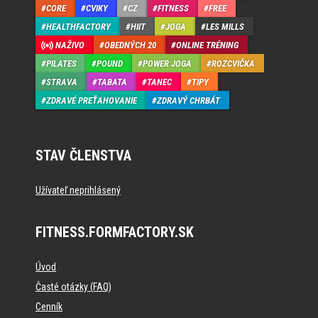
CORE
CVIKY
CZ
FITNESS
FREE
HEALTHFACTORY
HIIT
JOGA
LES MILLS
NAŽIVO
OBEDNÝCH 20
ONLINE TRÉNING
PILATES
POUND
POWER JOGA
ROZCVIČKA
STRAVA
TABATA
TANEC
TIPY
ZDRAVÉ PREŤAHOVANIE
ZDRAVÝ CHRBÁT
STAV ČLENSTVA
Užívateľ neprihlásený
FITNESS.FORMFACTORY.SK
Úvod
Časté otázky (FAQ)
Cenník