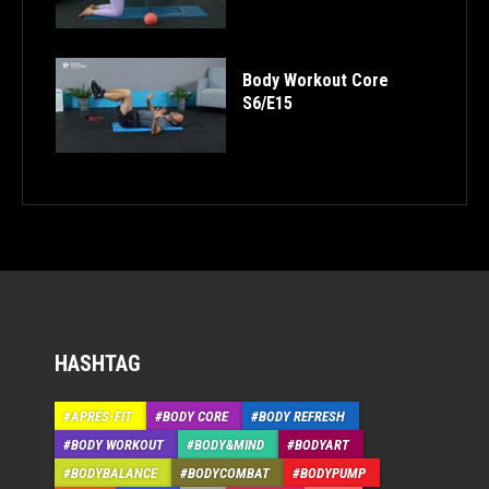
Body Workout Core
S6/E15
HASHTAG
APRÉS-FIT
BODY CORE
BODY REFRESH
BODY WORKOUT
BODY&MIND
BODYART
BODYBALANCE
BODYCOMBAT
BODYPUMP