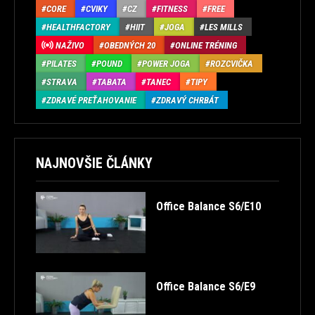
CORE
CVIKY
CZ
FITNESS
FREE
HEALTHFACTORY
HIIT
JOGA
LES MILLS
NAŽIVO
OBEDNÝCH 20
ONLINE TRÉNING
PILATES
POUND
POWER JOGA
ROZCVIČKA
STRAVA
TABATA
TANEC
TIPY
ZDRAVÉ PREŤAHOVANIE
ZDRAVÝ CHRBÁT
NAJNOVŠIE ČLÁNKY
Office Balance S6/E10
Office Balance S6/E9