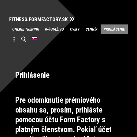
FITNESS.FORMFACTORY.SK
Skip
ONLINE TRÉNING
NAŽIVO
CVIKY
CENNÍK
PRIHLÁSENIE
to
content
Prihlásenie
Pre odomknutie prémiového
obsahu sa, prosím, prihláste
pomocou účtu Form Factory s
platným členstvom. Pokiaľ účet