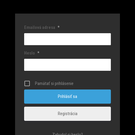
Emailová adresa
*
Heslo
*
Pamätať si prihlásenie
Registrácia
Zabudol si heslo?