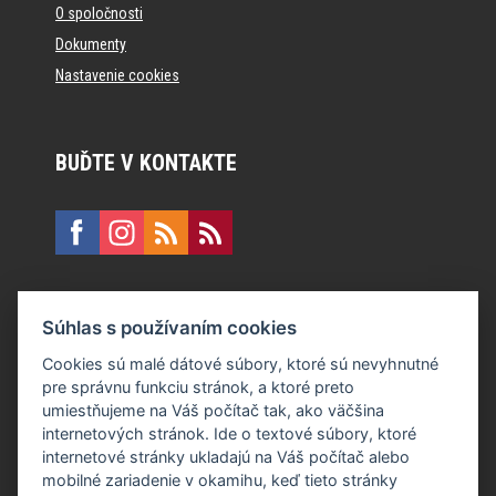
O spoločnosti
Dokumenty
Nastavenie cookies
BUĎTE V KONTAKTE
KONTAKT
Súhlas s používaním cookies
E:
recepcia@formfactory.sk
Cookies sú malé dátové súbory, ktoré sú nevyhnutné
pre správnu funkciu stránok, a ktoré preto
Form Factory Slovakia s.r.o., Ružová dolina 480/6, 821 08
umiestňujeme na Váš počítač tak, ako väčšina
Bratislava
internetových stránok. Ide o textové súbory, ktoré
internetové stránky ukladajú na Váš počítač alebo
mobilné zariadenie v okamihu, keď tieto stránky
Za publikovaný obsah sú zodpovední jednotliví autori.