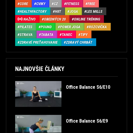
CORE
CVIKY
CZ
FITNESS
FREE
HEALTHFACTORY
HIIT
JOGA
LES MILLS
NAŽIVO
OBEDNÝCH 20
ONLINE TRÉNING
PILATES
POUND
POWER JOGA
ROZCVIČKA
STRAVA
TABATA
TANEC
TIPY
ZDRAVÉ PREŤAHOVANIE
ZDRAVÝ CHRBÁT
NAJNOVŠIE ČLÁNKY
Office Balance S6/E10
Office Balance S6/E9