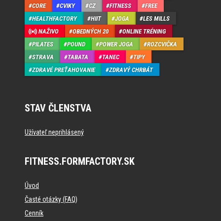
CORE
CVIKY
CZ
FITNESS
FREE
HEALTHFACTORY
HIIT
JOGA
LES MILLS
NAŽIVO
OBEDNÝCH 20
ONLINE TRÉNING
PILATES
POUND
POWER JOGA
ROZCVIČKA
STRAVA
TABATA
TANEC
TIPY
ZDRAVÉ PREŤAHOVANIE
ZDRAVÝ CHRBÁT
STAV ČLENSTVA
Užívateľ neprihlásený
FITNESS.FORMFACTORY.SK
Úvod
Časté otázky (FAQ)
Cenník