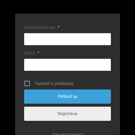
Emailová adresa
*
Heslo
*
Pamätať si prihlásenie
Registrácia
Zabudol si heslo?