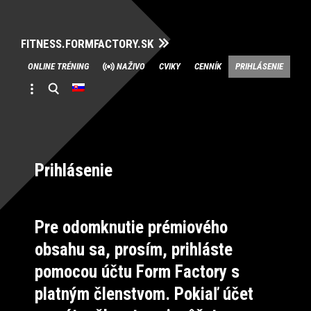
FITNESS.FORMFACTORY.SK
Skip
ONLINE TRÉNING
NAŽIVO
CVIKY
CENNÍK
PRIHLÁSENIE
to
content
Prihlásenie
Pre odomknutie prémiového
obsahu sa, prosím, prihláste
pomocou účtu Form Factory s
platným členstvom. Pokiaľ účet