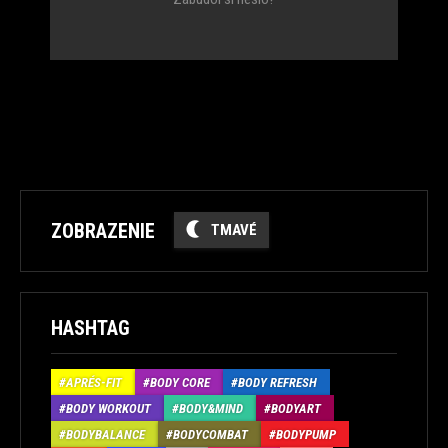
ZOBRAZENIE
TMAVÉ
HASHTAG
APRÉS-FIT
BODY CORE
BODY REFRESH
BODY WORKOUT
BODY&MIND
BODYART
BODYBALANCE
BODYCOMBAT
BODYPUMP