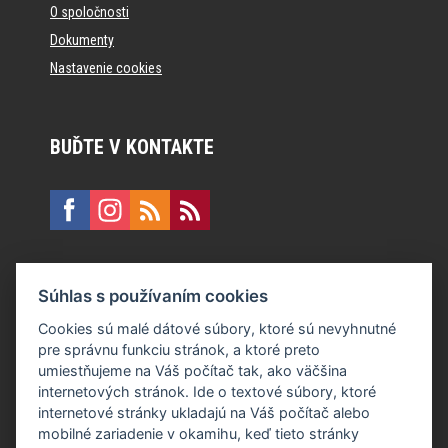
O spoločnosti
Dokumenty
Nastavenie cookies
BUĎTE V KONTAKTE
KONTAKT
Súhlas s používaním cookies
E:
recepcia@formfactory.sk
Cookies sú malé dátové súbory, ktoré sú nevyhnutné
pre správnu funkciu stránok, a ktoré preto
Form Factory Slovakia s.r.o., Ružová dolina 480/6, 821 08
umiestňujeme na Váš počítač tak, ako väčšina
Bratislava
internetových stránok. Ide o textové súbory, ktoré
internetové stránky ukladajú na Váš počítač alebo
mobilné zariadenie v okamihu, keď tieto stránky
Za publikovaný obsah sú zodpovední jednotliví autori.