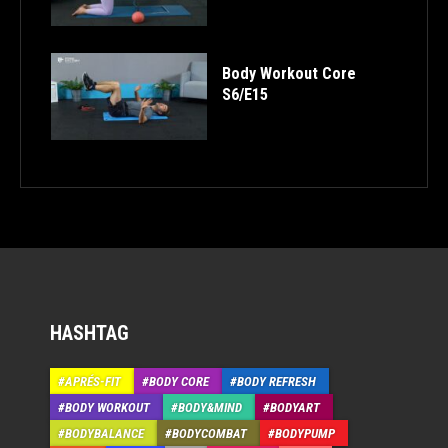
Body Workout Core
S6/E15
HASHTAG
APRÉS-FIT
BODY CORE
BODY REFRESH
BODY WORKOUT
BODY&MIND
BODYART
BODYBALANCE
BODYCOMBAT
BODYPUMP