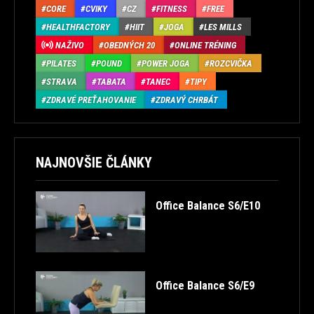
CORE
CVIKY
CZ
FITNESS
FREE
HEALTHFACTORY
HIIT
JOGA
LES MILLS
NAŽIVO
OBEDNÝCH 20
ONLINE TRÉNING
PILATES
POUND
POWER JOGA
ROZCVIČKA
STRAVA
TABATA
TANEC
TIPY
ZDRAVÉ PREŤAHOVANIE
ZDRAVÝ CHRBÁT
NAJNOVŠIE ČLÁNKY
Office Balance S6/E10
Office Balance S6/E9