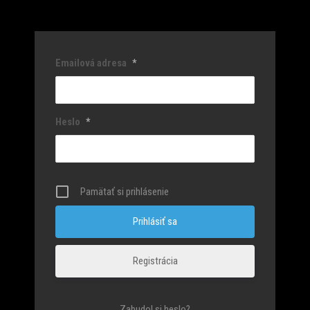
Emailová adresa
*
Heslo
*
Pamätať si prihlásenie
Registrácia
Zabudol si heslo?