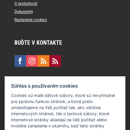
O spoločnosti
Dokumenty
Nastavenie cookies
BUĎTE V KONTAKTE
KONTAKT
Súhlas s používaním cookies
E:
recepcia@formfactory.sk
Cookies sú malé dátové súbory, ktoré sú nevyhnutné
pre správnu funkciu stránok, a ktoré preto
Form Factory Slovakia s.r.o., Ružová dolina 480/6, 821 08
umiestňujeme na Váš počítač tak, ako väčšina
Bratislava
internetových stránok. Ide o textové súbory, ktoré
internetové stránky ukladajú na Váš počítač alebo
mobilné zariadenie v okamihu, keď tieto stránky
Za publikovaný obsah sú zodpovední jednotliví autori.