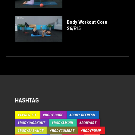
Body Workout Core
S6/E15
HASHTAG
APRÉS-FIT
BODY CORE
BODY REFRESH
BODY WORKOUT
BODY&MIND
BODYART
BODYBALANCE
BODYCOMBAT
BODYPUMP