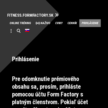
FITNESS.FORMFACTORY.SK
Skip
ONLINE TRÉNING
NAŽIVO
CVIKY
CENNÍK
PRIHLÁSENIE
to
content
Prihlásenie
Pre odomknutie prémiového
obsahu sa, prosím, prihláste
pomocou účtu Form Factory s
platným členstvom. Pokiaľ účet