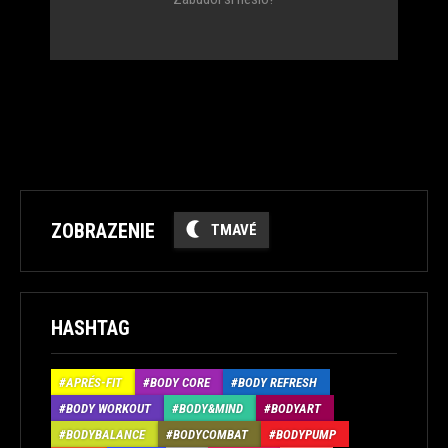
ZOBRAZENIE
TMAVÉ
HASHTAG
APRÉS-FIT
BODY CORE
BODY REFRESH
BODY WORKOUT
BODY&MIND
BODYART
BODYBALANCE
BODYCOMBAT
BODYPUMP