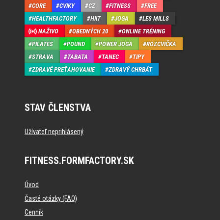
CORE
CVIKY
CZ
FITNESS
FREE
HEALTHFACTORY
HIIT
JOGA
LES MILLS
NAŽIVO
OBEDNÝCH 20
ONLINE TRÉNING
PILATES
POUND
POWER JOGA
ROZCVIČKA
STRAVA
TABATA
TANEC
TIPY
ZDRAVÉ PREŤAHOVANIE
ZDRAVÝ CHRBÁT
STAV ČLENSTVA
Užívateľ neprihlásený
FITNESS.FORMFACTORY.SK
Úvod
Časté otázky (FAQ)
Cenník