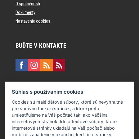
O spoločnosti
Dokumenty
Nastavenie cookies
BUĎTE V KONTAKTE
KONTAKT
Súhlas s používaním cookies
E:
recepcia@formfactory.sk
Cookies sú malé dátové súbory, ktoré sú nevyhnutné
pre správnu funkciu stránok, a ktoré preto
Form Factory Slovakia s.r.o., Ružová dolina 480/6, 821 08
umiestňujeme na Váš počítač tak, ako väčšina
Bratislava
internetových stránok. Ide o textové súbory, ktoré
internetové stránky ukladajú na Váš počítač alebo
mobilné zariadenie v okamihu, keď tieto stránky
Za publikovaný obsah sú zodpovední jednotliví autori.