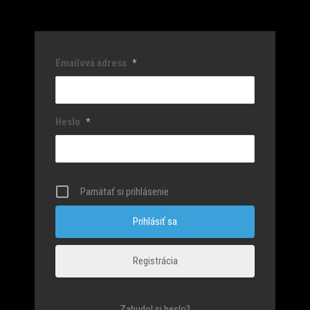
Emailová adresa
*
Heslo
*
Pamätať si prihlásenie
Registrácia
Zabudol si heslo?