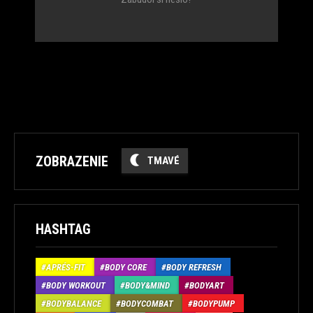
ZOBRAZENIE
TMAVÉ
HASHTAG
APRÉS-FIT
BODY CORE
BODY REFRESH
BODY WORKOUT
BODY&MIND
BODYART
BODYBALANCE
BODYCOMBAT
BODYPUMP