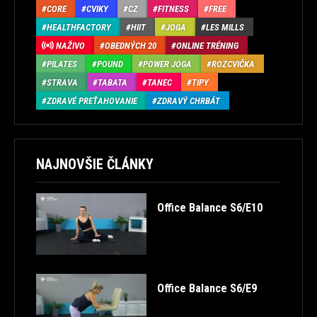
CORE
CVIKY
CZ
FITNESS
FREE
HEALTHFACTORY
HIIT
JOGA
LES MILLS
NAŽIVO
OBEDNÝCH 20
ONLINE TRÉNING
PILATES
POUND
POWER JOGA
ROZCVIČKA
STRAVA
TABATA
TANEC
TIPY
ZDRAVÉ PREŤAHOVANIE
ZDRAVÝ CHRBÁT
NAJNOVŠIE ČLÁNKY
Office Balance S6/E10
Office Balance S6/E9