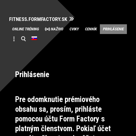
FITNESS.FORMFACTORY.SK
Skip
ONLINE TRÉNING
NAŽIVO
CVIKY
CENNÍK
PRIHLÁSENIE
to
content
Prihlásenie
Pre odomknutie prémiového
obsahu sa, prosím, prihláste
pomocou účtu Form Factory s
platným členstvom. Pokiaľ účet