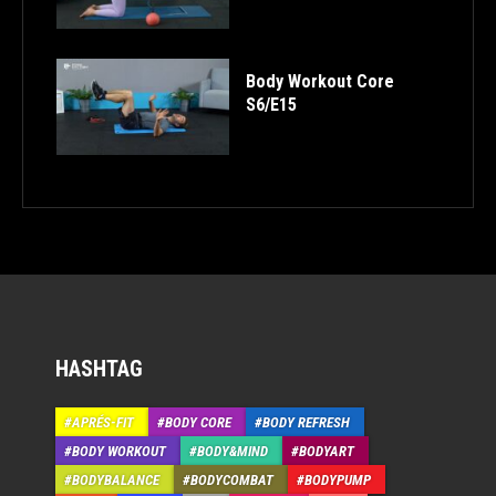
Body Workout Core
S6/E15
HASHTAG
APRÉS-FIT
BODY CORE
BODY REFRESH
BODY WORKOUT
BODY&MIND
BODYART
BODYBALANCE
BODYCOMBAT
BODYPUMP