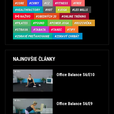
CORE
CVIKY
CZ
FITNESS
FREE
HEALTHFACTORY
HIIT
JOGA
LES MILLS
NAŽIVO
OBEDNÝCH 20
ONLINE TRÉNING
PILATES
POUND
POWER JOGA
ROZCVIČKA
STRAVA
TABATA
TANEC
TIPY
ZDRAVÉ PREŤAHOVANIE
ZDRAVÝ CHRBÁT
NAJNOVŠIE ČLÁNKY
Office Balance S6/E10
Office Balance S6/E9