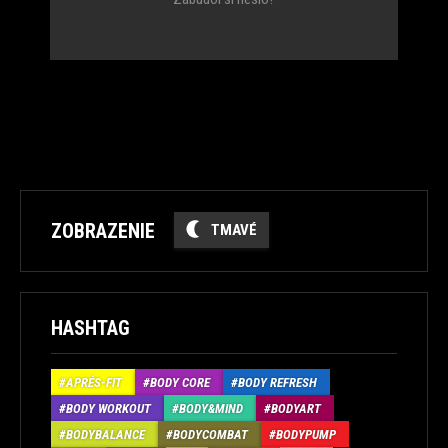
ZOBRAZENIE
TMAVÉ
HASHTAG
APRÉS-FIT
BODY CORE
BODY REFRESH
BODY WORKOUT
BODY&MIND
BODYART
BODYBALANCE
BODYCOMBAT
BODYPUMP