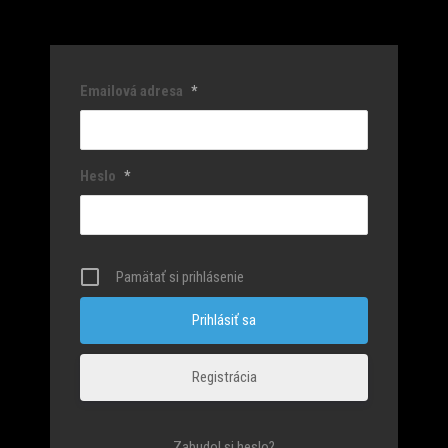
Emailová adresa
*
Heslo
*
Pamätať si prihlásenie
Registrácia
Zabudol si heslo?