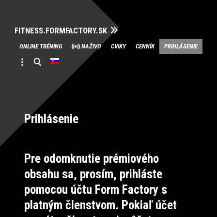
FITNESS.FORMFACTORY.SK
Skip
ONLINE TRÉNING
NAŽIVO
CVIKY
CENNÍK
PRIHLÁSENIE
to
content
Prihlásenie
Pre odomknutie prémiového
obsahu sa, prosím, prihláste
pomocou účtu Form Factory s
platným členstvom. Pokiaľ účet