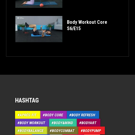
Body Workout Core
S6/E15
HASHTAG
APRÉS-FIT
BODY CORE
BODY REFRESH
BODY WORKOUT
BODY&MIND
BODYART
BODYBALANCE
BODYCOMBAT
BODYPUMP