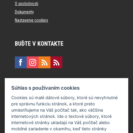
O spoločnosti
Dokumenty
Nastavenie cookies
BUĎTE V KONTAKTE
KONTAKT
Súhlas s používaním cookies
E:
recepcia@formfactory.sk
Cookies sú malé dátové súbory, ktoré sú nevyhnutné
pre správnu funkciu stránok, a ktoré preto
Form Factory Slovakia s.r.o., Ružová dolina 480/6, 821 08
umiestňujeme na Váš počítač tak, ako väčšina
Bratislava
internetových stránok. Ide o textové súbory, ktoré
internetové stránky ukladajú na Váš počítač alebo
mobilné zariadenie v okamihu, keď tieto stránky
Za publikovaný obsah sú zodpovední jednotliví autori.