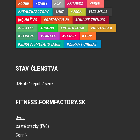
CORE
CVIKY
CZ
FITNESS
FREE
HEALTHFACTORY
HIIT
JOGA
LES MILLS
NAŽIVO
OBEDNÝCH 20
ONLINE TRÉNING
PILATES
POUND
POWER JOGA
ROZCVIČKA
STRAVA
TABATA
TANEC
TIPY
ZDRAVÉ PREŤAHOVANIE
ZDRAVÝ CHRBÁT
STAV ČLENSTVA
Užívateľ neprihlásený
FITNESS.FORMFACTORY.SK
Úvod
Časté otázky (FAQ)
Cenník