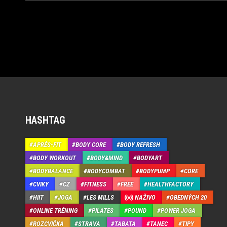
HASHTAG
APRÉS-FIT
BODY CORE
BODY REFRESH
BODY WORKOUT
BODY&MIND
BODYART
BODYBALANCE
BODYCOMBAT
BODYPUMP
CORE
CVIKY
CZ
FITNESS
FREE
HEALTHFACTORY
HIIT
JOGA
LES MILLS
NAŽIVO
OBEDNÝCH 20
ONLINE TRÉNING
PILATES
POUND
POWER JOGA
ROZCVIČKA
STRAVA
TABATA
TANEC
TIPY