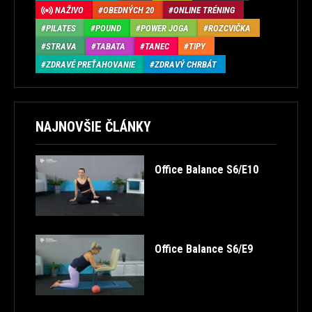
NAŽIVO
OBEDNÝCH 20
ONLINE TRÉNING
PILATES
POUND
POWER JOGA
ROZCVIČKA
STRAVA
TABATA
TANEC
TIPY
ZDRAVÉ PREŤAHOVANIE
ZDRAVÝ CHRBÁT
NAJNOVŠIE ČLÁNKY
Office Balance S6/E10
Office Balance S6/E9