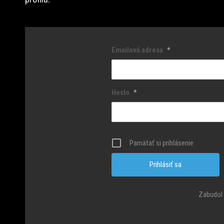
Emailová adresa
*
Heslo
*
Pamätať si prihlásenie
Zabudol 