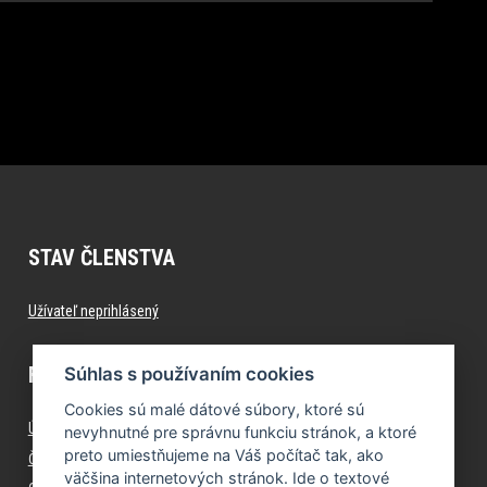
STAV ČLENSTVA
Užívateľ neprihlásený
FITNESS.FORMFACTORY.SK
Súhlas s používaním cookies
Cookies sú malé dátové súbory, ktoré sú
Úvod
nevyhnutné pre správnu funkciu stránok, a ktoré
preto umiestňujeme na Váš počítač tak, ako
Časté otázky (FAQ)
väčšina internetových stránok. Ide o textové