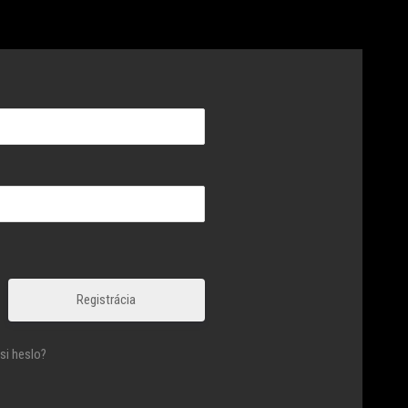
Registrácia
si heslo?