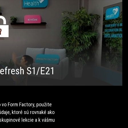
fresh S1/E21
 vo Form Factory, použite
daje, ktoré sú rovnaké ako
 skupinové lekcie a k vášmu