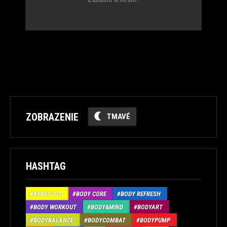
ZOBRAZENIE
TMAVÉ
HASHTAG
APRÉS-FIT
BODY CORE
BODY REFRESH
BODY WORKOUT
BODY&MIND
BODYART
BODYBALANCE
BODYCOMBAT
BODYPUMP