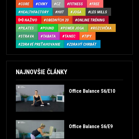
CORE
CVIKY
CZ
FITNESS
FREE
HEALTHFACTORY
HIIT
JOGA
LES MILLS
NAŽIVO
OBEDNÝCH 20
ONLINE TRÉNING
PILATES
POUND
POWER JOGA
ROZCVIČKA
STRAVA
TABATA
TANEC
TIPY
ZDRAVÉ PREŤAHOVANIE
ZDRAVÝ CHRBÁT
NAJNOVŠIE ČLÁNKY
Office Balance S6/E10
Office Balance S6/E9