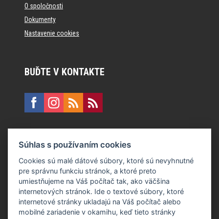
O spoločnosti
Dokumenty
Nastavenie cookies
BUĎTE V KONTAKTE
KONTAKT
Súhlas s používaním cookies
E:
recepcia@formfactory.sk
Cookies sú malé dátové súbory, ktoré sú nevyhnutné
pre správnu funkciu stránok, a ktoré preto
Form Factory Slovakia s.r.o., Ružová dolina 480/6, 821 08
umiestňujeme na Váš počítač tak, ako väčšina
Bratislava
internetových stránok. Ide o textové súbory, ktoré
internetové stránky ukladajú na Váš počítač alebo
mobilné zariadenie v okamihu, keď tieto stránky
Za publikovaný obsah sú zodpovední jednotliví autori.