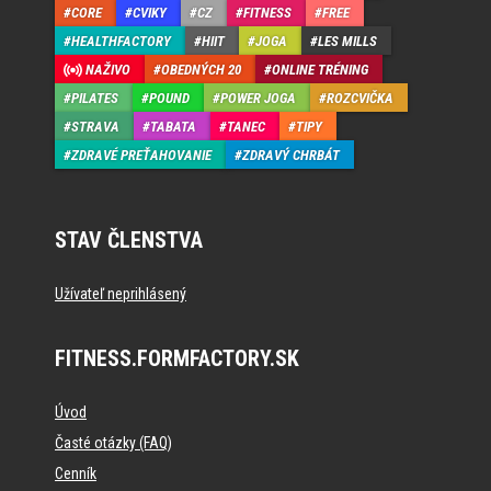
CORE
CVIKY
CZ
FITNESS
FREE
HEALTHFACTORY
HIIT
JOGA
LES MILLS
NAŽIVO
OBEDNÝCH 20
ONLINE TRÉNING
PILATES
POUND
POWER JOGA
ROZCVIČKA
STRAVA
TABATA
TANEC
TIPY
ZDRAVÉ PREŤAHOVANIE
ZDRAVÝ CHRBÁT
STAV ČLENSTVA
Užívateľ neprihlásený
FITNESS.FORMFACTORY.SK
Úvod
Časté otázky (FAQ)
Cenník