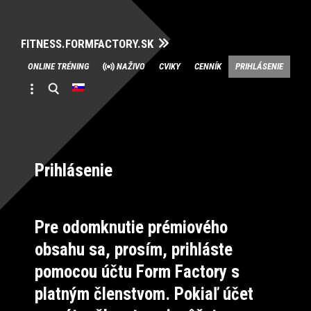
FITNESS.FORMFACTORY.SK
Skip
ONLINE TRÉNING
NAŽIVO
CVIKY
CENNÍK
PRIHLÁSENIE
to
content
Prihlásenie
Pre odomknutie prémiového
obsahu sa, prosím, prihláste
pomocou účtu Form Factory s
platným členstvom. Pokiaľ účet