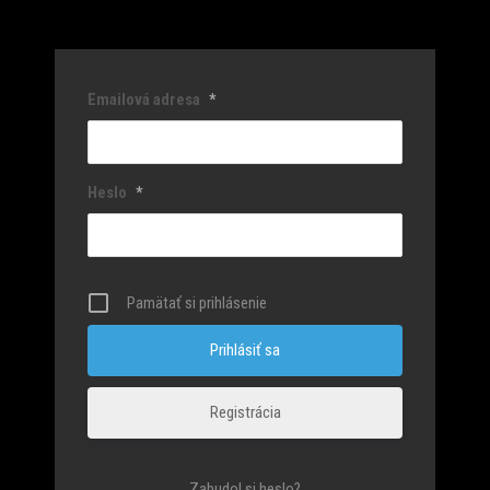
Emailová adresa
*
Heslo
*
Pamätať si prihlásenie
Registrácia
Zabudol si heslo?