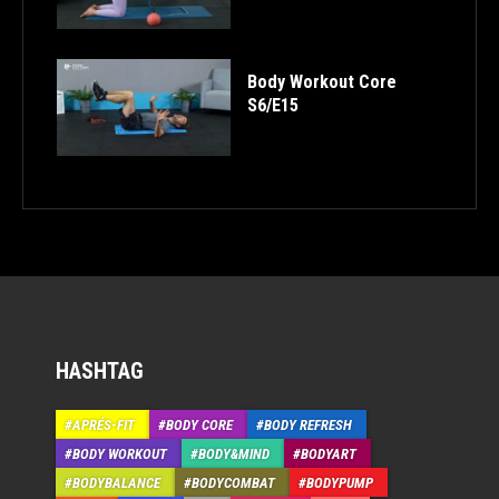
Body Workout Core
S6/E15
HASHTAG
APRÉS-FIT
BODY CORE
BODY REFRESH
BODY WORKOUT
BODY&MIND
BODYART
BODYBALANCE
BODYCOMBAT
BODYPUMP