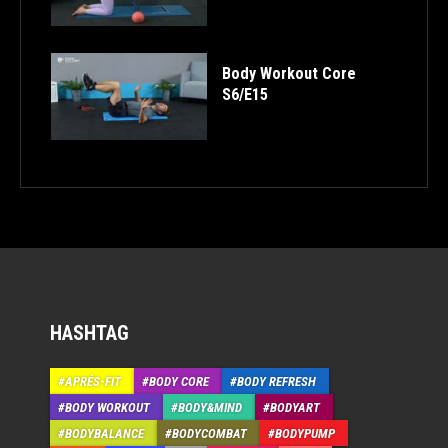
Body Workout Core
S6/E15
HASHTAG
APRÉS-FIT
BODY CORE
BODY REFRESH
BODY WORKOUT
BODY&MIND
BODYART
BODYBALANCE
BODYCOMBAT
BODYPUMP