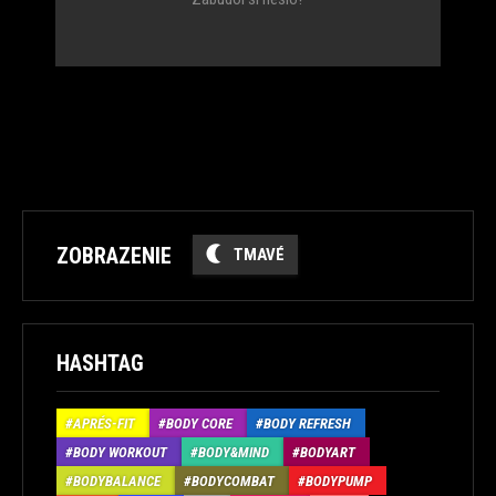
ZOBRAZENIE
TMAVÉ
HASHTAG
APRÉS-FIT
BODY CORE
BODY REFRESH
BODY WORKOUT
BODY&MIND
BODYART
BODYBALANCE
BODYCOMBAT
BODYPUMP