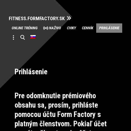
FITNESS.FORMFACTORY.SK
Skip
ONLINE TRÉNING
NAŽIVO
CVIKY
CENNÍK
PRIHLÁSENIE
to
content
Prihlásenie
Pre odomknutie prémiového
obsahu sa, prosím, prihláste
pomocou účtu Form Factory s
platným členstvom. Pokiaľ účet