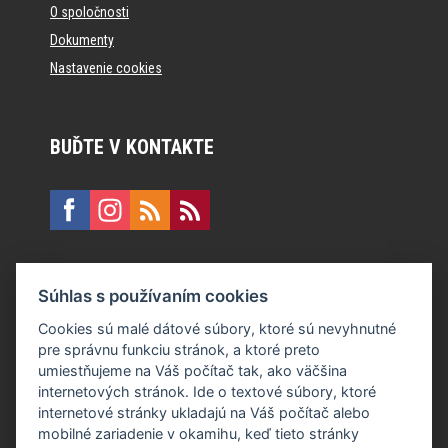
O spoločnosti
Dokumenty
Nastavenie cookies
BUĎTE V KONTAKTE
KONTAKT
Súhlas s používaním cookies
E:
recepcia@formfactory.sk
Cookies sú malé dátové súbory, ktoré sú nevyhnutné
pre správnu funkciu stránok, a ktoré preto
Form Factory Slovakia s.r.o., Ružová dolina 480/6, 821 08
umiestňujeme na Váš počítač tak, ako väčšina
Bratislava
internetových stránok. Ide o textové súbory, ktoré
internetové stránky ukladajú na Váš počítač alebo
mobilné zariadenie v okamihu, keď tieto stránky
Za publikovaný obsah sú zodpovední jednotliví autori.