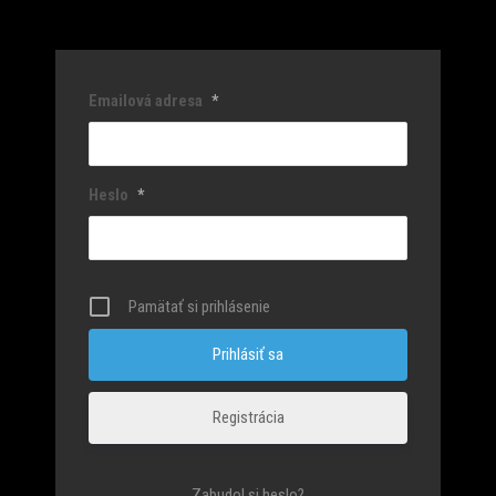
Emailová adresa
*
Heslo
*
Pamätať si prihlásenie
Registrácia
Zabudol si heslo?