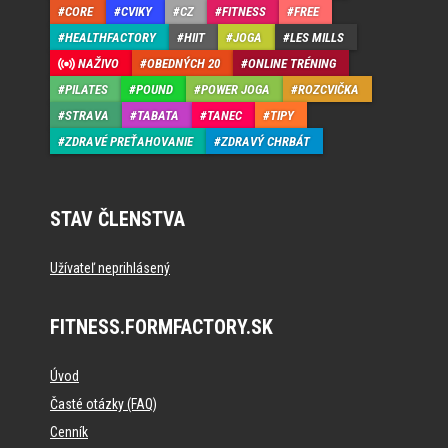
CORE
CVIKY
CZ
FITNESS
FREE
HEALTHFACTORY
HIIT
JOGA
LES MILLS
NAŽIVO
OBEDNÝCH 20
ONLINE TRÉNING
PILATES
POUND
POWER JOGA
ROZCVIČKA
STRAVA
TABATA
TANEC
TIPY
ZDRAVÉ PREŤAHOVANIE
ZDRAVÝ CHRBÁT
STAV ČLENSTVA
Užívateľ neprihlásený
FITNESS.FORMFACTORY.SK
Úvod
Časté otázky (FAQ)
Cenník