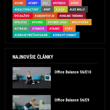
CORE
CVIKY
CZ
FITNESS
FREE
HEALTHFACTORY
HIIT
JOGA
LES MILLS
NAŽIVO
OBEDNÝCH 20
ONLINE TRÉNING
PILATES
POUND
POWER JOGA
ROZCVIČKA
STRAVA
TABATA
TANEC
TIPY
ZDRAVÉ PREŤAHOVANIE
ZDRAVÝ CHRBÁT
NAJNOVŠIE ČLÁNKY
Office Balance S6/E10
Office Balance S6/E9