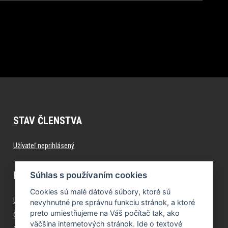
STAV ČLENSTVA
Užívateľ neprihlásený
FITNESS.FORMFACTORY.SK
Súhlas s používaním cookies
Cookies sú malé dátové súbory, ktoré sú
Úvod
nevyhnutné pre správnu funkciu stránok, a ktoré
preto umiestňujeme na Váš počítač tak, ako
Časté otázky (FAQ)
väčšina internetových stránok. Ide o textové