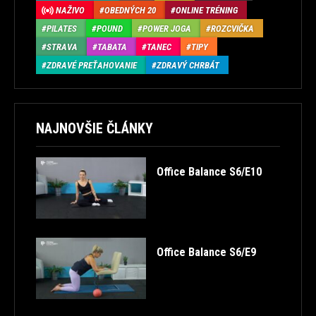
NAŽIVO
OBEDNÝCH 20
ONLINE TRÉNING
PILATES
POUND
POWER JOGA
ROZCVIČKA
STRAVA
TABATA
TANEC
TIPY
ZDRAVÉ PREŤAHOVANIE
ZDRAVÝ CHRBÁT
NAJNOVŠIE ČLÁNKY
Office Balance S6/E10
Office Balance S6/E9