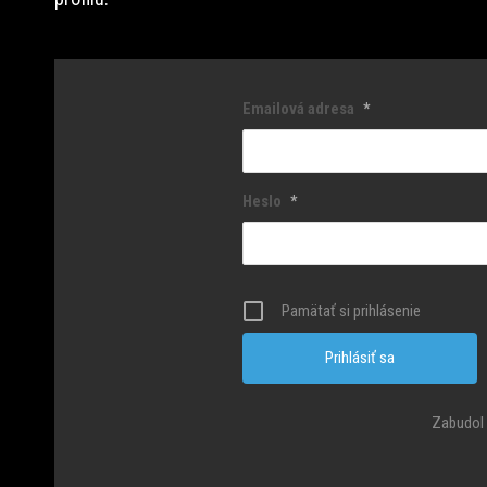
Emailová adresa
*
Heslo
*
Pamätať si prihlásenie
Zabudol 