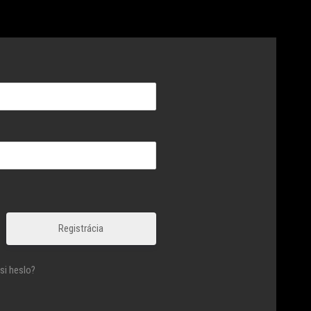
Registrácia
si heslo?