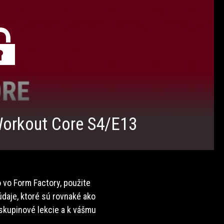
rkout Core S4/E13
 vo Form Factory, použite
daje, ktoré sú rovnaké ako
 skupinové lekcie a k vášmu