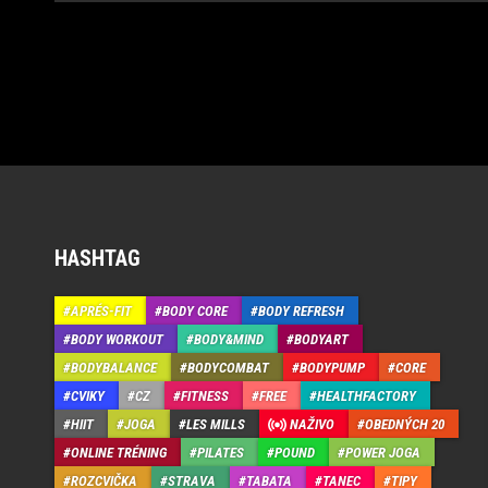
HASHTAG
APRÉS-FIT
BODY CORE
BODY REFRESH
BODY WORKOUT
BODY&MIND
BODYART
BODYBALANCE
BODYCOMBAT
BODYPUMP
CORE
CVIKY
CZ
FITNESS
FREE
HEALTHFACTORY
HIIT
JOGA
LES MILLS
NAŽIVO
OBEDNÝCH 20
ONLINE TRÉNING
PILATES
POUND
POWER JOGA
ROZCVIČKA
STRAVA
TABATA
TANEC
TIPY