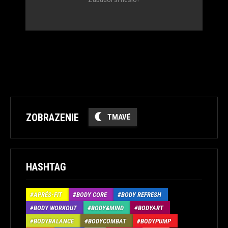
ZOBRAZENIE
TMAVÉ
HASHTAG
APRÉS-FIT
BODY CORE
BODY REFRESH
BODY WORKOUT
BODY&MIND
BODYART
BODYBALANCE
BODYCOMBAT
BODYPUMP