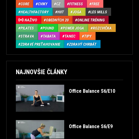
CORE
CVIKY
CZ
FITNESS
FREE
HEALTHFACTORY
HIIT
JOGA
LES MILLS
NAŽIVO
OBEDNÝCH 20
ONLINE TRÉNING
PILATES
POUND
POWER JOGA
ROZCVIČKA
STRAVA
TABATA
TANEC
TIPY
ZDRAVÉ PREŤAHOVANIE
ZDRAVÝ CHRBÁT
NAJNOVŠIE ČLÁNKY
Office Balance S6/E10
Office Balance S6/E9