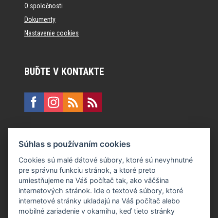
O spoločnosti
Dokumenty
Nastavenie cookies
BUĎTE V KONTAKTE
KONTAKT
Súhlas s používaním cookies
E:
recepcia@formfactory.sk
Cookies sú malé dátové súbory, ktoré sú nevyhnutné
pre správnu funkciu stránok, a ktoré preto
Form Factory Slovakia s.r.o., Ružová dolina 480/6, 821 08
umiestňujeme na Váš počítač tak, ako väčšina
Bratislava
internetových stránok. Ide o textové súbory, ktoré
internetové stránky ukladajú na Váš počítač alebo
mobilné zariadenie v okamihu, keď tieto stránky
Za publikovaný obsah sú zodpovední jednotliví autori.