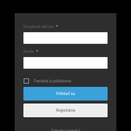
Emailová adresa
*
Heslo
*
Pamätať si prihlásenie
Registrácia
Zabudol si heslo?