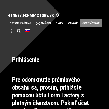
FITNESS.FORMFACTORY.SK
Skip
ONLINE TRÉNING
NAŽIVO
CVIKY
CENNÍK
PRIHLÁSENIE
to
content
Prihlásenie
Pre odomknutie prémiového
obsahu sa, prosím, prihláste
pomocou účtu Form Factory s
platným členstvom. Pokiaľ účet