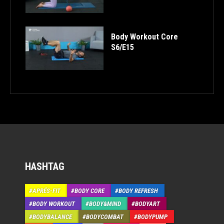
Body Workout Core
S6/E15
HASHTAG
APRÉS-FIT
BODY CORE
BODY REFRESH
BODY WORKOUT
BODY&MIND
BODYART
BODYBALANCE
BODYCOMBAT
BODYPUMP