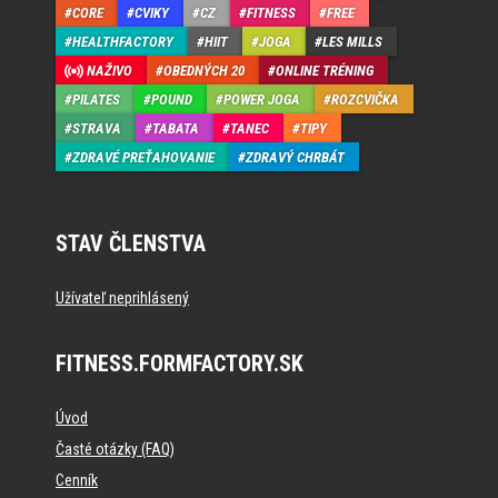
CORE
CVIKY
CZ
FITNESS
FREE
HEALTHFACTORY
HIIT
JOGA
LES MILLS
NAŽIVO
OBEDNÝCH 20
ONLINE TRÉNING
PILATES
POUND
POWER JOGA
ROZCVIČKA
STRAVA
TABATA
TANEC
TIPY
ZDRAVÉ PREŤAHOVANIE
ZDRAVÝ CHRBÁT
STAV ČLENSTVA
Užívateľ neprihlásený
FITNESS.FORMFACTORY.SK
Úvod
Časté otázky (FAQ)
Cenník