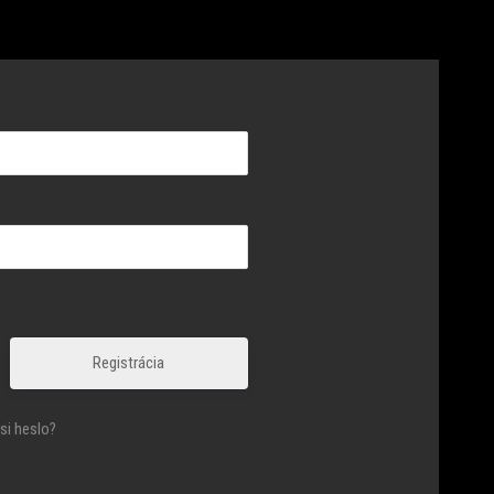
Registrácia
si heslo?