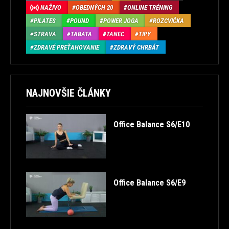
NAŽIVO
OBEDNÝCH 20
ONLINE TRÉNING
PILATES
POUND
POWER JOGA
ROZCVIČKA
STRAVA
TABATA
TANEC
TIPY
ZDRAVÉ PREŤAHOVANIE
ZDRAVÝ CHRBÁT
NAJNOVŠIE ČLÁNKY
Office Balance S6/E10
Office Balance S6/E9