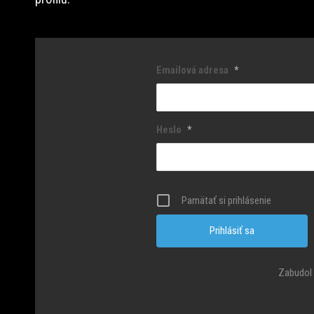
Emailová adresa
*
Heslo
*
Pamätať si prihlásenie
Zabudol 