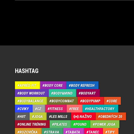
HASHTAG
APRÉS-FIT
BODY CORE
BODY REFRESH
BODY WORKOUT
BODY&MIND
BODYART
BODYBALANCE
BODYCOMBAT
BODYPUMP
CORE
CVIKY
CZ
FITNESS
FREE
HEALTHFACTORY
HIIT
JOGA
LES MILLS
NAŽIVO
OBEDNÝCH 20
ONLINE TRÉNING
PILATES
POUND
POWER JOGA
ROZCVIČKA
STRAVA
TABATA
TANEC
TIPY