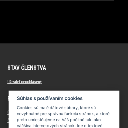
STAV ČLENSTVA
Užívateľ neprihlásený
FITNESS.FORMFACTORY.SK
Súhlas s používaním cookies
Cookies sú malé dátové súbory, ktoré sú
Úvod
nevyhnutné pre správnu funkciu stránok, a ktoré
preto umiestňujeme na Váš počítač tak, ako
Časté otázky (FAQ)
väčšina internetových stránok. Ide o textové