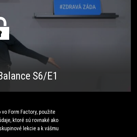
alance S6/E1
 vo Form Factory, použite
daje, ktoré sú rovnaké ako
 skupinové lekcie a k vášmu