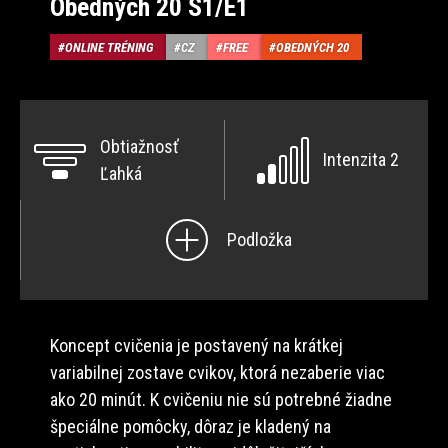
Obedných 20 S1/E1
ONLINE TRÉNING
CZ
FREE
OBEDNÝCH 20
Obtiažnosť
Intenzita 2
Ľahká
Podložka
Koncept cvičenia je postavený na krátkej
variabilnej zostave cvikov, ktorá nezaberie viac
ako 20 minút. K cvičeniu nie sú potrebné žiadne
špeciálne pomôcky, dôraz je kladený na