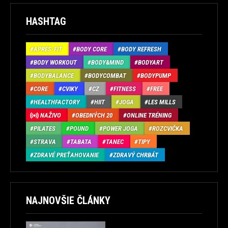
HASHTAG
APRÉS-FIT
BODY CORE
BODY REFRESH
BODY WORKOUT
BODY&MIND
BODYART
BODYBALANCE
BODYCOMBAT
BODYPUMP
CORE
CVIKY
CZ
FITNESS
FREE
HEALTHFACTORY
HIIT
JOGA
LES MILLS
NAŽIVO
OBEDNÝCH 20
ONLINE TRÉNING
PILATES
POUND
POWER JOGA
ROZCVIČKA
STRAVA
TABATA
TANEC
TIPY
ZDRAVÉ PREŤAHOVANIE
ZDRAVÝ CHRBÁT
NAJNOVŠIE ČLÁNKY