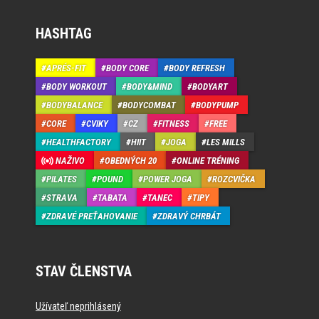
HASHTAG
APRÉS-FIT
BODY CORE
BODY REFRESH
BODY WORKOUT
BODY&MIND
BODYART
BODYBALANCE
BODYCOMBAT
BODYPUMP
CORE
CVIKY
CZ
FITNESS
FREE
HEALTHFACTORY
HIIT
JOGA
LES MILLS
NAŽIVO
OBEDNÝCH 20
ONLINE TRÉNING
PILATES
POUND
POWER JOGA
ROZCVIČKA
STRAVA
TABATA
TANEC
TIPY
ZDRAVÉ PREŤAHOVANIE
ZDRAVÝ CHRBÁT
STAV ČLENSTVA
Užívateľ neprihlásený