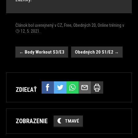
Článok bol uverejnený v
CZ
,
Free
,
Obedných 20
,
Online tréning
v
12. 5. 2021
.
Post
←
Body Workout S3/E3
Obedných 20 S1/E2
→
navigation
ZDIEĽAŤ
ZOBRAZENIE
TMAVÉ