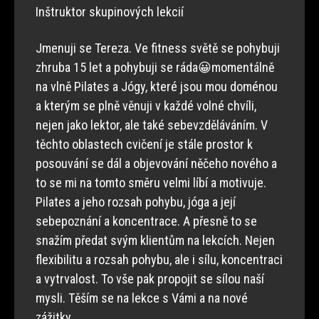
Inštruktor skupinových lekcií
Jmenuji se Tereza. Ve fitness světě se pohybuji
zhruba 15 let a pohybuji se ráda😀momentálně
na vlně Pilates a Jógy, které jsou mou doménou
a kterým se plně věnuji v každé volné chvíli,
nejen jako lektor, ale také sebevzděláváním. V
těchto oblastech cvičení je stále prostor k
posouvání se dál a objevování něčeho nového a
to se mi na tomto směru velmi líbí a motivuje.
Pilates a jeho rozsah pohybu, jóga a její
sebepoznání a koncentrace. A přesně to se
snažím předat svým klientům na lekcích. Nejen
flexibilitu a rozsah pohybu, ale i sílu, koncentraci
a vytrvalost. To vše pak propojit se sílou naší
mysli. Těším se na lekce s Vámi a na nové
zážitky.