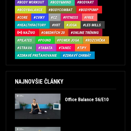
BODY WORKOUT
BODY&MIND
BODYART
BODYBALANCE
BODYCOMBAT
BODYPUMP
CORE
CVIKY
CZ
FITNESS
FREE
HEALTHFACTORY
HIIT
JOGA
LES MILLS
NAŽIVO
OBEDNÝCH 20
ONLINE TRÉNING
PILATES
POUND
POWER JOGA
ROZCVIČKA
STRAVA
TABATA
TANEC
TIPY
ZDRAVÉ PREŤAHOVANIE
ZDRAVÝ CHRBÁT
NAJNOVŠIE ČLÁNKY
Office Balance S6/E10