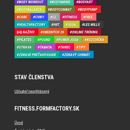
BODY WORKOUT
BODY&MIND
BODYART
BODYBALANCE
BODYCOMBAT
BODYPUMP
CORE
CVIKY
CZ
FITNESS
FREE
HEALTHFACTORY
HIIT
JOGA
LES MILLS
NAŽIVO
OBEDNÝCH 20
ONLINE TRÉNING
PILATES
POUND
POWER JOGA
ROZCVIČKA
STRAVA
TABATA
TANEC
TIPY
ZDRAVÉ PREŤAHOVANIE
ZDRAVÝ CHRBÁT
STAV ČLENSTVA
Užívateľ neprihlásený
FITNESS.FORMFACTORY.SK
Úvod