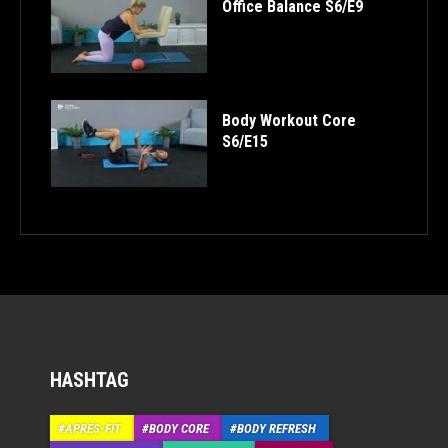
Office Balance S6/E9
Body Workout Core
S6/E15
HASHTAG
APRÉS-FIT
BODY CORE
BODY REFRESH