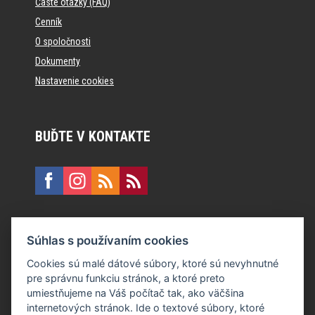
Časté otázky (FAQ)
Cenník
O spoločnosti
Dokumenty
Nastavenie cookies
BUĎTE V KONTAKTE
KONTAKT
Súhlas s používaním cookies
E:
recepcia@formfactory.sk
Cookies sú malé dátové súbory, ktoré sú nevyhnutné
pre správnu funkciu stránok, a ktoré preto
Form Factory Slovakia s.r.o., Ružová dolina 480/6, 821 08
umiestňujeme na Váš počítač tak, ako väčšina
Bratislava
internetových stránok. Ide o textové súbory, ktoré