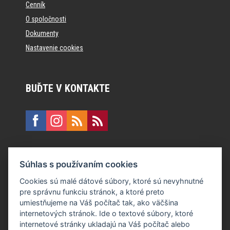
Cenník
O spoločnosti
Dokumenty
Nastavenie cookies
BUĎTE V KONTAKTE
KONTAKT
Súhlas s používaním cookies
E:
recepcia@formfactory.sk
Cookies sú malé dátové súbory, ktoré sú nevyhnutné
pre správnu funkciu stránok, a ktoré preto
Form Factory Slovakia s.r.o., Ružová dolina 480/6, 821 08
umiestňujeme na Váš počítač tak, ako väčšina
Bratislava
internetových stránok. Ide o textové súbory, ktoré
internetové stránky ukladajú na Váš počítač alebo