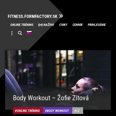
FITNESS.FORMFACTORY.SK
Skip
ONLINE TRÉNING
NAŽIVO
CVIKY
CENNÍK
PRIHLÁSENIE
to
content
Body Workout – Žofie Zítová
ONLINE TRÉNING
BODY WORKOUT
CZ