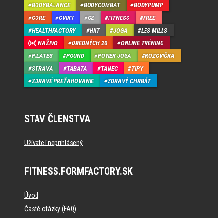
BODYBALANCE
BODYCOMBAT
BODYPUMP
CORE
CVIKY
CZ
FITNESS
FREE
HEALTHFACTORY
HIIT
JOGA
LES MILLS
NAŽIVO
OBEDNÝCH 20
ONLINE TRÉNING
PILATES
POUND
POWER JOGA
ROZCVIČKA
STRAVA
TABATA
TANEC
TIPY
ZDRAVÉ PREŤAHOVANIE
ZDRAVÝ CHRBÁT
STAV ČLENSTVA
Užívateľ neprihlásený
FITNESS.FORMFACTORY.SK
Úvod
Časté otázky (FAQ)