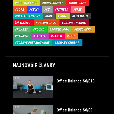
BODYBALANCE
BODYCOMBAT
BODYPUMP
CORE
CVIKY
CZ
FITNESS
FREE
HEALTHFACTORY
HIIT
JOGA
LES MILLS
NAŽIVO
OBEDNÝCH 20
ONLINE TRÉNING
PILATES
POUND
POWER JOGA
ROZCVIČKA
STRAVA
TABATA
TANEC
TIPY
ZDRAVÉ PREŤAHOVANIE
ZDRAVÝ CHRBÁT
NAJNOVŠIE ČLÁNKY
Office Balance S6/E10
Office Balance S6/E9