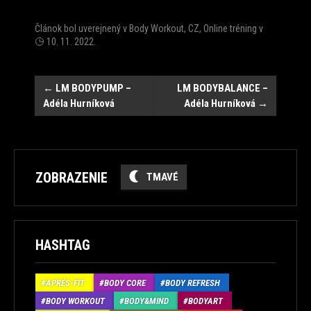
Článok bol uverejnený v
Body Workout
,
CZ
,
Online tréning
v
10. 11. 2022
.
Post
←
LM BODYPUMP –
LM BODYBALANCE –
Adéla Hurníková
Adéla Hurníková
→
navigation
ZOBRAZENIE
TMAVÉ
HASHTAG
APRÉS-FIT
BODY CORE
BODY REFRESH
BODY WORKOUT
BODY&MIND
BODYART