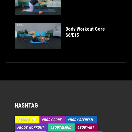
Body Workout Core
S6/E15
HASHTAG
APRÉS-FIT
BODY CORE
BODY REFRESH
BODY WORKOUT
BODY&MIND
BODYART