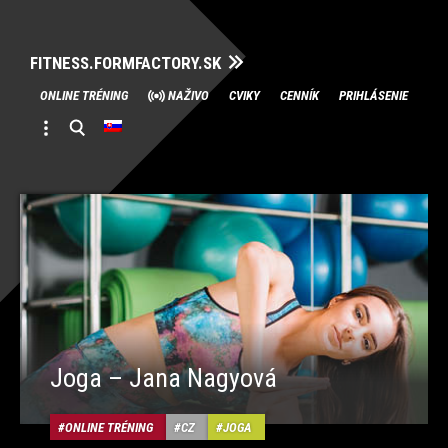
FITNESS.FORMFACTORY.SK
Skip
ONLINE TRÉNING
NAŽIVO
CVIKY
CENNÍK
PRIHLÁSENIE
to
content
Joga – Jana Nagyová
ONLINE TRÉNING
CZ
JOGA