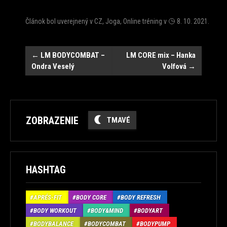
Článok bol uverejnený v
CZ
,
Joga
,
Online tréning
v
8. 10. 2021
.
Post
←
LM BODYCOMBAT –
LM CORE mix – Hanka
Ondra Veselý
Volfová
→
navigation
ZOBRAZENIE
TMAVÉ
HASHTAG
APRÉS-FIT
BODY CORE
BODY REFRESH
BODY WORKOUT
BODY&MIND
BODYART
BODYBALANCE
BODYCOMBAT
BODYPUMP