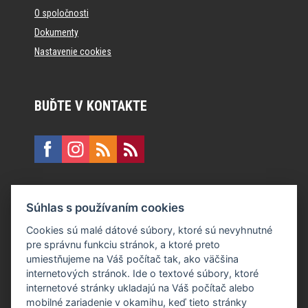
O spoločnosti
Dokumenty
Nastavenie cookies
BUĎTE V KONTAKTE
KONTAKT
Súhlas s používaním cookies
E:
recepcia@formfactory.sk
Cookies sú malé dátové súbory, ktoré sú nevyhnutné
pre správnu funkciu stránok, a ktoré preto
Form Factory Slovakia s.r.o., Ružová dolina 480/6, 821 08
umiestňujeme na Váš počítač tak, ako väčšina
Bratislava
internetových stránok. Ide o textové súbory, ktoré
internetové stránky ukladajú na Váš počítač alebo
mobilné zariadenie v okamihu, keď tieto stránky
Za publikovaný obsah sú zodpovední jednotliví autori.