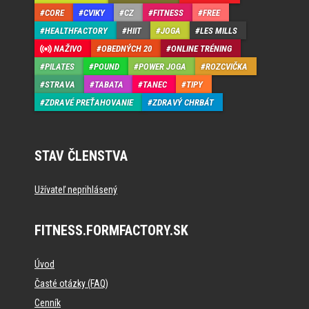
CORE
CVIKY
CZ
FITNESS
FREE
HEALTHFACTORY
HIIT
JOGA
LES MILLS
NAŽIVO
OBEDNÝCH 20
ONLINE TRÉNING
PILATES
POUND
POWER JOGA
ROZCVIČKA
STRAVA
TABATA
TANEC
TIPY
ZDRAVÉ PREŤAHOVANIE
ZDRAVÝ CHRBÁT
STAV ČLENSTVA
Užívateľ neprihlásený
FITNESS.FORMFACTORY.SK
Úvod
Časté otázky (FAQ)
Cenník