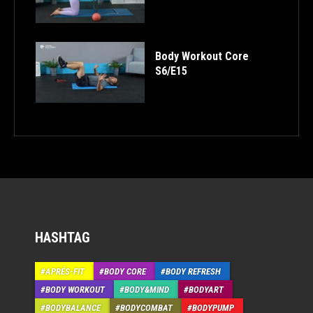
Body Workout Core
S6/E15
HASHTAG
APRÉS-FIT
BODY CORE
BODY REFRESH
BODY WORKOUT
BODY&MIND
BODYART
BODYBALANCE
BODYCOMBAT
BODYPUMP