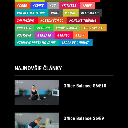
CORE
CVIKY
CZ
FITNESS
FREE
HEALTHFACTORY
HIIT
JOGA
LES MILLS
NAŽIVO
OBEDNÝCH 20
ONLINE TRÉNING
PILATES
POUND
POWER JOGA
ROZCVIČKA
STRAVA
TABATA
TANEC
TIPY
ZDRAVÉ PREŤAHOVANIE
ZDRAVÝ CHRBÁT
NAJNOVŠIE ČLÁNKY
Office Balance S6/E10
Office Balance S6/E9