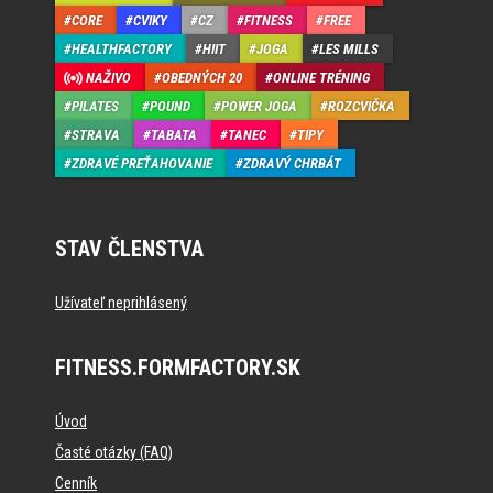
CORE
CVIKY
CZ
FITNESS
FREE
HEALTHFACTORY
HIIT
JOGA
LES MILLS
NAŽIVO
OBEDNÝCH 20
ONLINE TRÉNING
PILATES
POUND
POWER JOGA
ROZCVIČKA
STRAVA
TABATA
TANEC
TIPY
ZDRAVÉ PREŤAHOVANIE
ZDRAVÝ CHRBÁT
STAV ČLENSTVA
Užívateľ neprihlásený
FITNESS.FORMFACTORY.SK
Úvod
Časté otázky (FAQ)
Cenník