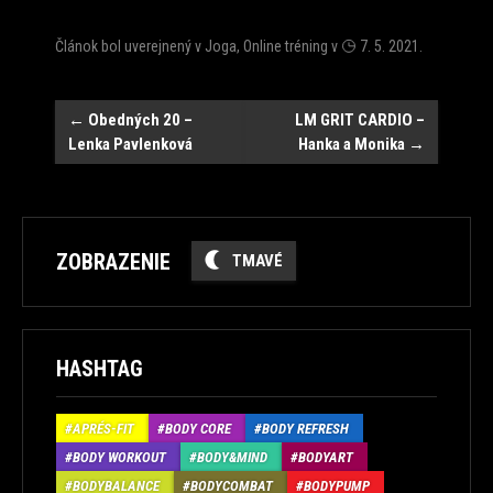
Článok bol uverejnený v
Joga
,
Online tréning
v
7. 5. 2021
.
Post
←
Obedných 20 –
LM GRIT CARDIO –
Lenka Pavlenková
Hanka a Monika
→
navigation
ZOBRAZENIE
TMAVÉ
HASHTAG
APRÉS-FIT
BODY CORE
BODY REFRESH
BODY WORKOUT
BODY&MIND
BODYART
BODYBALANCE
BODYCOMBAT
BODYPUMP