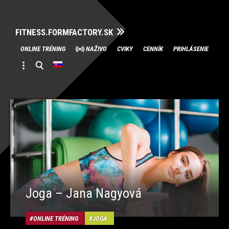
FITNESS.FORMFACTORY.SK
Skip
ONLINE TRÉNING
NAŽIVO
CVIKY
CENNÍK
PRIHLÁSENIE
to
content
Joga – Jana Nagyová
ONLINE TRÉNING
JOGA