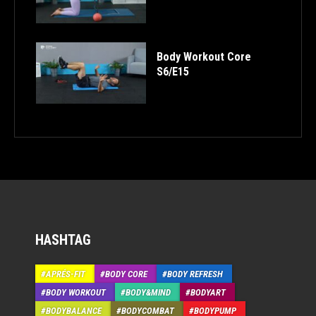
Body Workout Core
S6/E15
HASHTAG
APRÉS-FIT
BODY CORE
BODY REFRESH
BODY WORKOUT
BODY&MIND
BODYART
BODYBALANCE
BODYCOMBAT
BODYPUMP