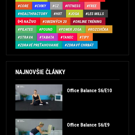
CORE
CVIKY
CZ
FITNESS
FREE
HEALTHFACTORY
HIIT
JOGA
LES MILLS
NAŽIVO
OBEDNÝCH 20
ONLINE TRÉNING
PILATES
POUND
POWER JOGA
ROZCVIČKA
STRAVA
TABATA
TANEC
TIPY
ZDRAVÉ PREŤAHOVANIE
ZDRAVÝ CHRBÁT
NAJNOVŠIE ČLÁNKY
Office Balance S6/E10
Office Balance S6/E9