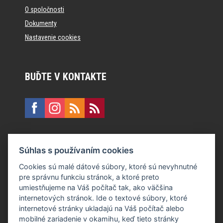
O spoločnosti
Dokumenty
Nastavenie cookies
BUĎTE V KONTAKTE
KONTAKT
Súhlas s používaním cookies
E:
recepcia@formfactory.sk
Cookies sú malé dátové súbory, ktoré sú nevyhnutné
pre správnu funkciu stránok, a ktoré preto
Form Factory Slovakia s.r.o., Ružová dolina 480/6, 821 08
umiestňujeme na Váš počítač tak, ako väčšina
Bratislava
internetových stránok. Ide o textové súbory, ktoré
internetové stránky ukladajú na Váš počítač alebo
mobilné zariadenie v okamihu, keď tieto stránky
Za publikovaný obsah sú zodpovední jednotliví autori.