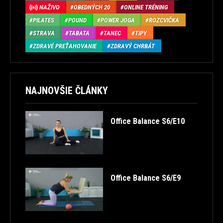
NAŽIVO
OBEDNÝCH 20
ONLINE TRÉNING
PILATES
POUND
POWER JOGA
ROZCVIČKA
STRAVA
TABATA
TANEC
TIPY
ZDRAVÉ PREŤAHOVANIE
ZDRAVÝ CHRBÁT
NAJNOVŠIE ČLÁNKY
Office Balance S6/E10
Office Balance S6/E9