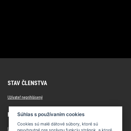
STAV ČLENSTVA
Užívateľ neprihlásený
FITNESS.FORMFACTORY.SK
Súhlas s používaním cookies
Cookies sú malé dátové súbory, ktoré sú
Úvod
nevyhnutné pre správnu funkciu stránok, a ktoré