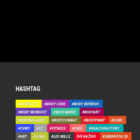
HASHTAG
APRÉS-FIT
BODY CORE
BODY REFRESH
BODY WORKOUT
BODY&MIND
BODYART
BODYBALANCE
BODYCOMBAT
BODYPUMP
CORE
CVIKY
CZ
FITNESS
FREE
HEALTHFACTORY
HIIT
JOGA
LES MILLS
NAŽIVO
OBEDNÝCH 20