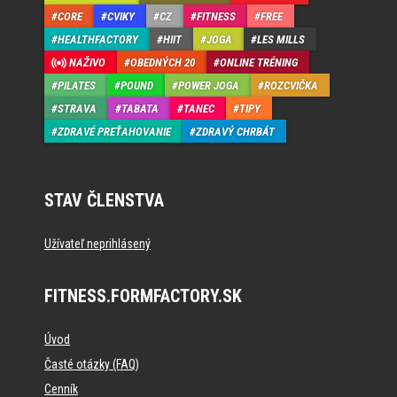
CORE
CVIKY
CZ
FITNESS
FREE
HEALTHFACTORY
HIIT
JOGA
LES MILLS
NAŽIVO
OBEDNÝCH 20
ONLINE TRÉNING
PILATES
POUND
POWER JOGA
ROZCVIČKA
STRAVA
TABATA
TANEC
TIPY
ZDRAVÉ PREŤAHOVANIE
ZDRAVÝ CHRBÁT
STAV ČLENSTVA
Užívateľ neprihlásený
FITNESS.FORMFACTORY.SK
Úvod
Časté otázky (FAQ)
Cenník