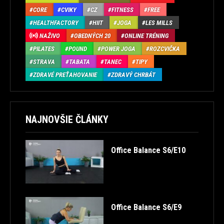
CORE
CVIKY
CZ
FITNESS
FREE
HEALTHFACTORY
HIIT
JOGA
LES MILLS
NAŽIVO
OBEDNÝCH 20
ONLINE TRÉNING
PILATES
POUND
POWER JOGA
ROZCVIČKA
STRAVA
TABATA
TANEC
TIPY
ZDRAVÉ PREŤAHOVANIE
ZDRAVÝ CHRBÁT
NAJNOVŠIE ČLÁNKY
Office Balance S6/E10
Office Balance S6/E9