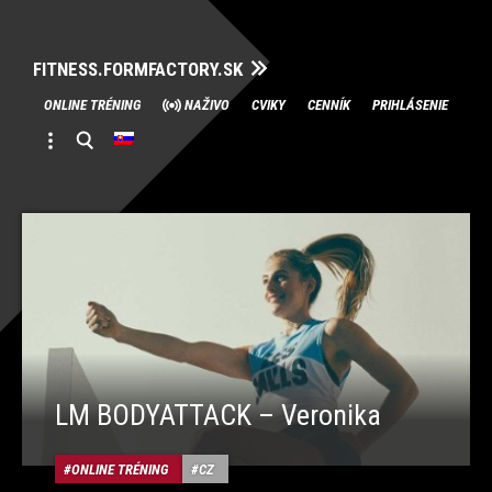
FITNESS.FORMFACTORY.SK
Skip
ONLINE TRÉNING
NAŽIVO
CVIKY
CENNÍK
PRIHLÁSENIE
to
content
LM BODYATTACK – Veronika
ONLINE TRÉNING
CZ