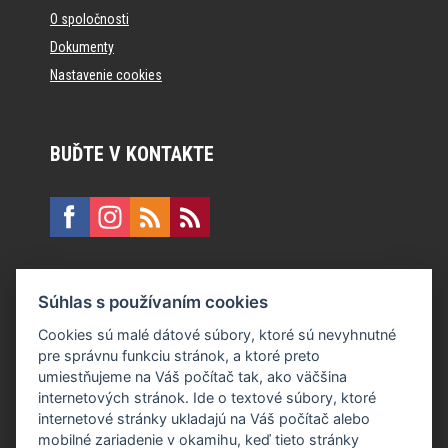
O spoločnosti
Dokumenty
Nastavenie cookies
BUĎTE V KONTAKTE
KONTAKT
Súhlas s používaním cookies
E:
recepcia@formfactory.sk
Cookies sú malé dátové súbory, ktoré sú nevyhnutné
pre správnu funkciu stránok, a ktoré preto
Form Factory Slovakia s.r.o., Ružová dolina 480/6, 821 08
umiestňujeme na Váš počítač tak, ako väčšina
Bratislava
internetových stránok. Ide o textové súbory, ktoré
internetové stránky ukladajú na Váš počítač alebo
mobilné zariadenie v okamihu, keď tieto stránky
Za publikovaný obsah sú zodpovední jednotliví autori.