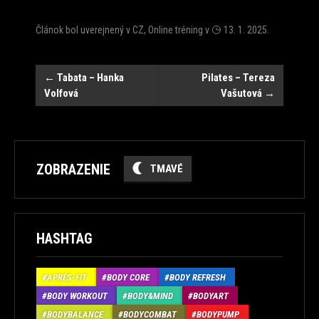
Článok bol uverejnený v
CZ
,
Online tréning
v
13. 1. 2025
.
Post
←
Tabata – Hanka
Pilates – Tereza
Volfová
Vašutová
→
navigation
ZOBRAZENIE
TMAVÉ
HASHTAG
APRÉS-FIT
BODY CORE
BODY REFRESH
BODY WORKOUT
BODY&MIND
BODYART
BODYBALANCE
BODYCOMBAT
BODYPUMP