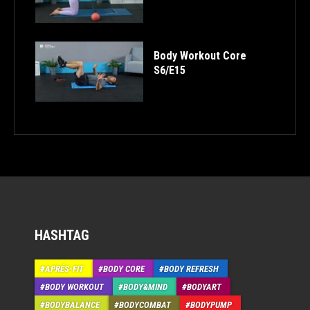
Body Workout Core
S6/E15
HASHTAG
APRÉS-FIT
BODY CORE
BODY REFRESH
BODY WORKOUT
BODY&MIND
BODYART
BODYBALANCE
BODYCOMBAT
BODYPUMP