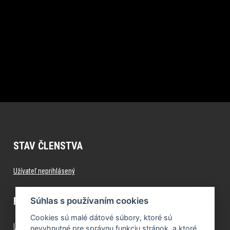
STAV ČLENSTVA
Užívateľ neprihlásený
FITNESS.FORMFACTORY.SK
Súhlas s používaním cookies
Cookies sú malé dátové súbory, ktoré sú
Úvod
nevyhnutné pre správnu funkciu stránok, a ktoré