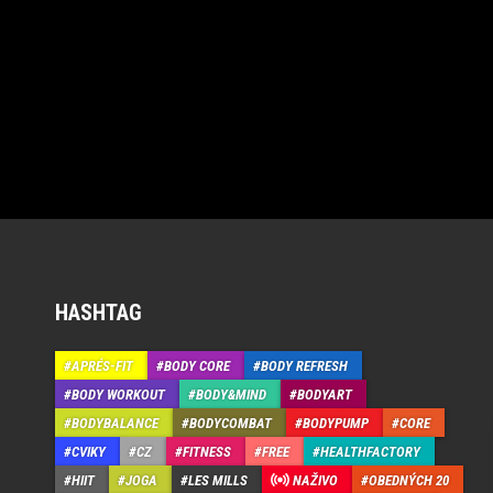
HASHTAG
APRÉS-FIT
BODY CORE
BODY REFRESH
BODY WORKOUT
BODY&MIND
BODYART
BODYBALANCE
BODYCOMBAT
BODYPUMP
CORE
CVIKY
CZ
FITNESS
FREE
HEALTHFACTORY
HIIT
JOGA
LES MILLS
NAŽIVO
OBEDNÝCH 20