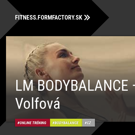
FITNESS.FORMFACTORY.SK
LM BODYBALANCE 
Volfová
ONLINE TRÉNING
BODYBALANCE
CZ