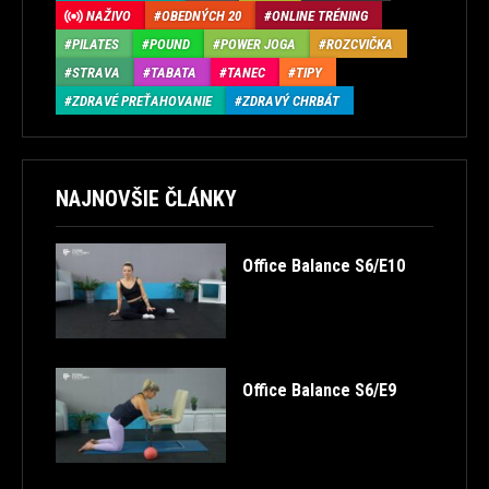
NAŽIVO
OBEDNÝCH 20
ONLINE TRÉNING
PILATES
POUND
POWER JOGA
ROZCVIČKA
STRAVA
TABATA
TANEC
TIPY
ZDRAVÉ PREŤAHOVANIE
ZDRAVÝ CHRBÁT
NAJNOVŠIE ČLÁNKY
Office Balance S6/E10
Office Balance S6/E9