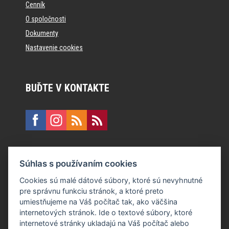
Cenník
O spoločnosti
Dokumenty
Nastavenie cookies
BUĎTE V KONTAKTE
KONTAKT
Súhlas s používaním cookies
E:
recepcia@formfactory.sk
Cookies sú malé dátové súbory, ktoré sú nevyhnutné
pre správnu funkciu stránok, a ktoré preto
Form Factory Slovakia s.r.o., Ružová dolina 480/6, 821 08
umiestňujeme na Váš počítač tak, ako väčšina
Bratislava
internetových stránok. Ide o textové súbory, ktoré
internetové stránky ukladajú na Váš počítač alebo