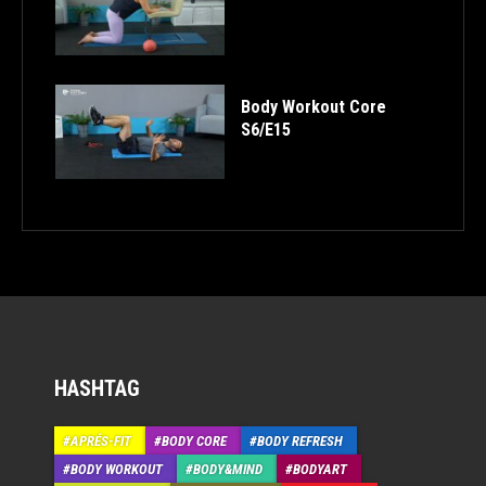
Body Workout Core
S6/E15
HASHTAG
APRÉS-FIT
BODY CORE
BODY REFRESH
BODY WORKOUT
BODY&MIND
BODYART