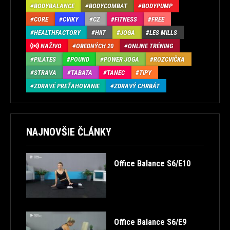
BODYBALANCE
BODYCOMBAT
BODYPUMP
CORE
CVIKY
CZ
FITNESS
FREE
HEALTHFACTORY
HIIT
JOGA
LES MILLS
NAŽIVO
OBEDNÝCH 20
ONLINE TRÉNING
PILATES
POUND
POWER JOGA
ROZCVIČKA
STRAVA
TABATA
TANEC
TIPY
ZDRAVÉ PREŤAHOVANIE
ZDRAVÝ CHRBÁT
NAJNOVŠIE ČLÁNKY
Office Balance S6/E10
Office Balance S6/E9