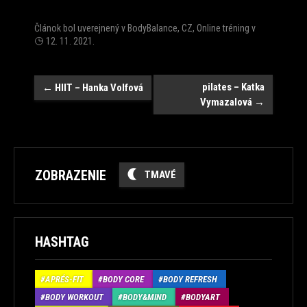
Článok bol uverejnený v
BodyBalance
,
CZ
,
Online tréning
v
12. 11. 2021
.
Post
pilates – Katka
←
HIIT – Hanka Volfová
Vymazalová
→
navigation
ZOBRAZENIE
TMAVÉ
HASHTAG
APRÉS-FIT
BODY CORE
BODY REFRESH
BODY WORKOUT
BODY&MIND
BODYART