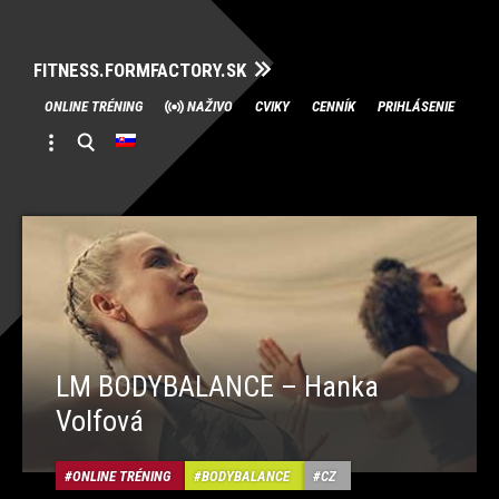
FITNESS.FORMFACTORY.SK
Skip
ONLINE TRÉNING
NAŽIVO
CVIKY
CENNÍK
PRIHLÁSENIE
to
content
LM BODYBALANCE – Hanka
Volfová
ONLINE TRÉNING
BODYBALANCE
CZ