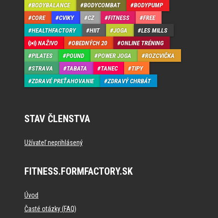
BODYBALANCE
BODYCOMBAT
BODYPUMP
CORE
CVIKY
CZ
FITNESS
FREE
HEALTHFACTORY
HIIT
JOGA
LES MILLS
NAŽIVO
OBEDNÝCH 20
ONLINE TRÉNING
PILATES
POUND
POWER JOGA
ROZCVIČKA
STRAVA
TABATA
TANEC
TIPY
ZDRAVÉ PREŤAHOVANIE
ZDRAVÝ CHRBÁT
STAV ČLENSTVA
Užívateľ neprihlásený
FITNESS.FORMFACTORY.SK
Úvod
Časté otázky (FAQ)