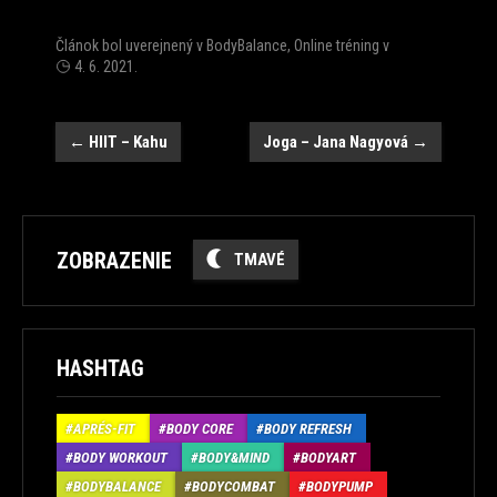
Článok bol uverejnený v
BodyBalance
,
Online tréning
v
4. 6. 2021
.
Post
←
HIIT – Kahu
Joga – Jana Nagyová
→
navigation
ZOBRAZENIE
TMAVÉ
HASHTAG
APRÉS-FIT
BODY CORE
BODY REFRESH
BODY WORKOUT
BODY&MIND
BODYART
BODYBALANCE
BODYCOMBAT
BODYPUMP