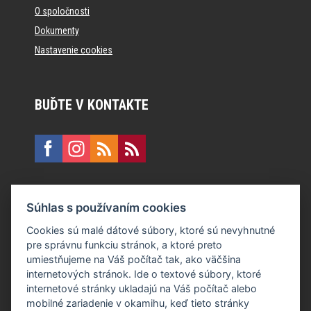
O spoločnosti
Dokumenty
Nastavenie cookies
BUĎTE V KONTAKTE
KONTAKT
Súhlas s používaním cookies
E:
recepcia@formfactory.sk
Cookies sú malé dátové súbory, ktoré sú nevyhnutné
pre správnu funkciu stránok, a ktoré preto
Form Factory Slovakia s.r.o., Ružová dolina 480/6, 821 08
umiestňujeme na Váš počítač tak, ako väčšina
Bratislava
internetových stránok. Ide o textové súbory, ktoré
internetové stránky ukladajú na Váš počítač alebo
mobilné zariadenie v okamihu, keď tieto stránky
Za publikovaný obsah sú zodpovední jednotliví autori.