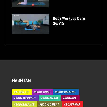
Body Workout Core
S6/E15
HASHTAG
APRÉS-FIT
BODY CORE
BODY REFRESH
BODY WORKOUT
BODY&MIND
BODYART
BODYBALANCE
BODYCOMBAT
BODYPUMP