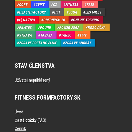
CORE
CVIKY
CZ
FITNESS
FREE
HEALTHFACTORY
HIIT
JOGA
LES MILLS
NAŽIVO
OBEDNÝCH 20
ONLINE TRÉNING
PILATES
POUND
POWER JOGA
ROZCVIČKA
STRAVA
TABATA
TANEC
TIPY
ZDRAVÉ PREŤAHOVANIE
ZDRAVÝ CHRBÁT
STAV ČLENSTVA
Užívateľ neprihlásený
FITNESS.FORMFACTORY.SK
Úvod
Časté otázky (FAQ)
Cenník