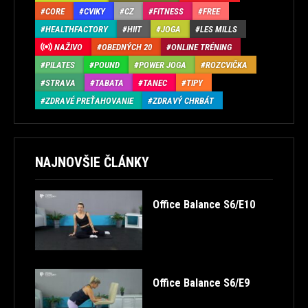
CORE
CVIKY
CZ
FITNESS
FREE
HEALTHFACTORY
HIIT
JOGA
LES MILLS
NAŽIVO
OBEDNÝCH 20
ONLINE TRÉNING
PILATES
POUND
POWER JOGA
ROZCVIČKA
STRAVA
TABATA
TANEC
TIPY
ZDRAVÉ PREŤAHOVANIE
ZDRAVÝ CHRBÁT
NAJNOVŠIE ČLÁNKY
Office Balance S6/E10
Office Balance S6/E9