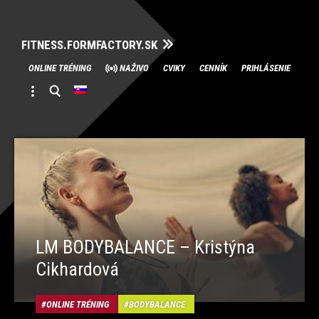
FITNESS.FORMFACTORY.SK
Skip
ONLINE TRÉNING
NAŽIVO
CVIKY
CENNÍK
PRIHLÁSENIE
to
content
LM BODYBALANCE – Kristýna
Cikhardová
ONLINE TRÉNING
BODYBALANCE