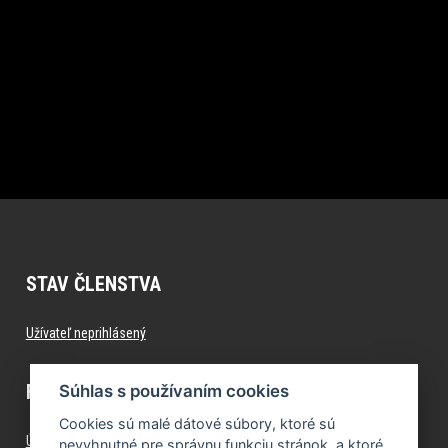
STAV ČLENSTVA
Užívateľ neprihlásený
FITNESS.FORMFACTORY.SK
Súhlas s používaním cookies
Cookies sú malé dátové súbory, ktoré sú
Úvod
nevyhnutné pre správnu funkciu stránok, a ktoré