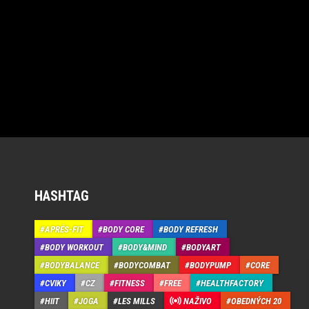
HASHTAG
APRÉS-FIT
BODY CORE
BODY REFRESH
BODY WORKOUT
BODY&MIND
BODYART
BODYBALANCE
BODYCOMBAT
BODYPUMP
CORE
CVIKY
CZ
FITNESS
FREE
HEALTHFACTORY
HIIT
JOGA
LES MILLS
NAŽIVO
OBEDNÝCH 20