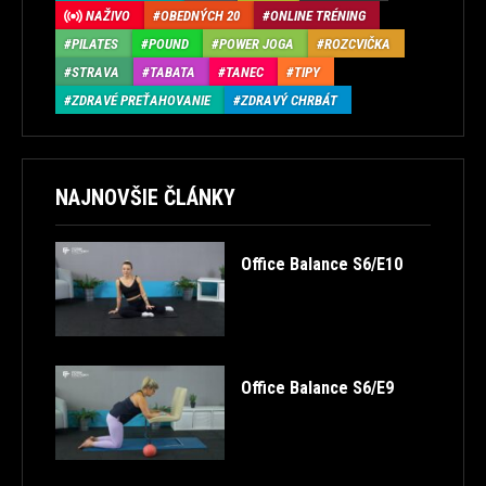
NAŽIVO
OBEDNÝCH 20
ONLINE TRÉNING
PILATES
POUND
POWER JOGA
ROZCVIČKA
STRAVA
TABATA
TANEC
TIPY
ZDRAVÉ PREŤAHOVANIE
ZDRAVÝ CHRBÁT
NAJNOVŠIE ČLÁNKY
Office Balance S6/E10
Office Balance S6/E9