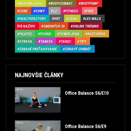
BODYBALANCE
BODYCOMBAT
BODYPUMP
CORE
CVIKY
CZ
FITNESS
FREE
HEALTHFACTORY
HIIT
JOGA
LES MILLS
NAŽIVO
OBEDNÝCH 20
ONLINE TRÉNING
PILATES
POUND
POWER JOGA
ROZCVIČKA
STRAVA
TABATA
TANEC
TIPY
ZDRAVÉ PREŤAHOVANIE
ZDRAVÝ CHRBÁT
NAJNOVŠIE ČLÁNKY
Office Balance S6/E10
Office Balance S6/E9