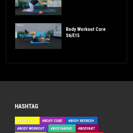
Body Workout Core
S6/E15
HASHTAG
APRÉS-FIT
BODY CORE
BODY REFRESH
BODY WORKOUT
BODY&MIND
BODYART