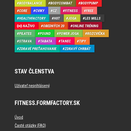
BODYBALANCE
BODYCOMBAT
BODYPUMP
CORE
CVIKY
CZ
FITNESS
FREE
HEALTHFACTORY
HIIT
JOGA
LES MILLS
NAŽIVO
OBEDNÝCH 20
ONLINE TRÉNING
PILATES
POUND
POWER JOGA
ROZCVIČKA
STRAVA
TABATA
TANEC
TIPY
ZDRAVÉ PREŤAHOVANIE
ZDRAVÝ CHRBÁT
STAV ČLENSTVA
Užívateľ neprihlásený
FITNESS.FORMFACTORY.SK
Úvod
Časté otázky (FAQ)