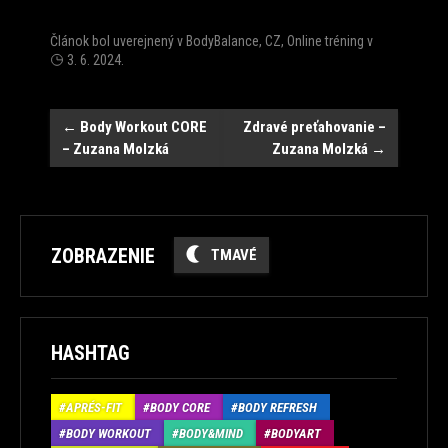
Článok bol uverejnený v
BodyBalance
,
CZ
,
Online tréning
v
3. 6. 2024
.
Post
←
Body Workout CORE
Zdravé preťahovanie –
– Zuzana Molzká
Zuzana Molzká
→
navigation
ZOBRAZENIE
TMAVÉ
HASHTAG
APRÉS-FIT
BODY CORE
BODY REFRESH
BODY WORKOUT
BODY&MIND
BODYART