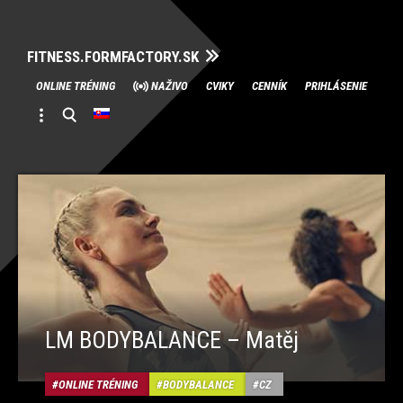
FITNESS.FORMFACTORY.SK
Skip
ONLINE TRÉNING
NAŽIVO
CVIKY
CENNÍK
PRIHLÁSENIE
to
content
LM BODYBALANCE – Matěj
ONLINE TRÉNING
BODYBALANCE
CZ