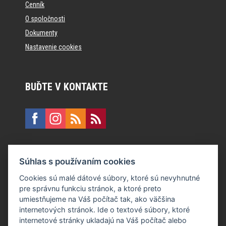
Cenník
O spoločnosti
Dokumenty
Nastavenie cookies
BUĎTE V KONTAKTE
KONTAKT
Súhlas s používaním cookies
E:
recepcia@formfactory.sk
Cookies sú malé dátové súbory, ktoré sú nevyhnutné
pre správnu funkciu stránok, a ktoré preto
Form Factory Slovakia s.r.o., Ružová dolina 480/6, 821 08
umiestňujeme na Váš počítač tak, ako väčšina
Bratislava
internetových stránok. Ide o textové súbory, ktoré
internetové stránky ukladajú na Váš počítač alebo