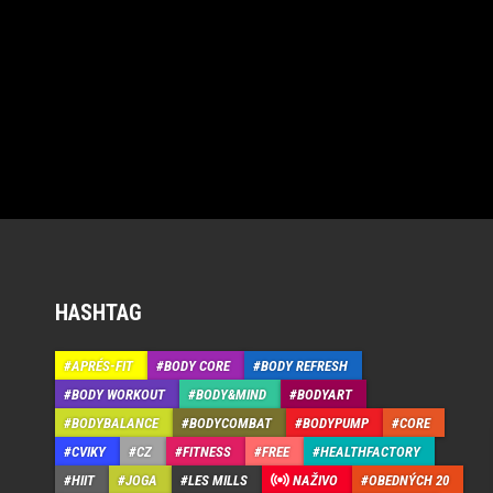
HASHTAG
APRÉS-FIT
BODY CORE
BODY REFRESH
BODY WORKOUT
BODY&MIND
BODYART
BODYBALANCE
BODYCOMBAT
BODYPUMP
CORE
CVIKY
CZ
FITNESS
FREE
HEALTHFACTORY
HIIT
JOGA
LES MILLS
NAŽIVO
OBEDNÝCH 20