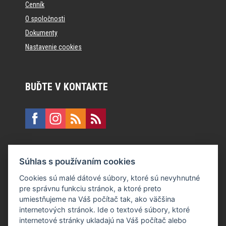
Cenník
O spoločnosti
Dokumenty
Nastavenie cookies
BUĎTE V KONTAKTE
KONTAKT
Súhlas s používaním cookies
E:
recepcia@formfactory.sk
Cookies sú malé dátové súbory, ktoré sú nevyhnutné
pre správnu funkciu stránok, a ktoré preto
Form Factory Slovakia s.r.o., Ružová dolina 480/6, 821 08
umiestňujeme na Váš počítač tak, ako väčšina
Bratislava
internetových stránok. Ide o textové súbory, ktoré
internetové stránky ukladajú na Váš počítač alebo