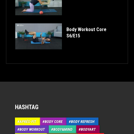
Body Workout Core
S6/E15
HASHTAG
APRÉS-FIT
BODY CORE
BODY REFRESH
BODY WORKOUT
BODY&MIND
BODYART