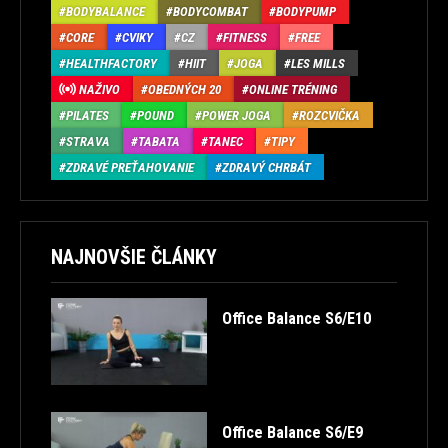
BODYBALANCE
BODYCOMBAT
BODYPUMP
CORE
CVIKY
CZ
FITNESS
FREE
HEALTHFACTORY
HIIT
JOGA
LES MILLS
NAŽIVO
OBEDNÝCH 20
ONLINE TRÉNING
PILATES
POUND
POWER JOGA
ROZCVIČKA
STRAVA
TABATA
TANEC
TIPY
ZDRAVÉ PREŤAHOVANIE
ZDRAVÝ CHRBÁT
NAJNOVŠIE ČLÁNKY
Office Balance S6/E10
Office Balance S6/E9