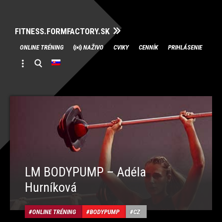
FITNESS.FORMFACTORY.SK
Skip
ONLINE TRÉNING
NAŽIVO
CVIKY
CENNÍK
PRIHLÁSENIE
to
content
LM BODYPUMP – Adéla
Hurníková
ONLINE TRÉNING
BODYPUMP
CZ