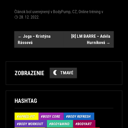
Článok bol uverejnený v
BodyPump
,
CZ
,
Online tréning
v
28. 12. 2022
.
Post
←
Joga – Kristýna
[R] LM BARRE – Adéla
Rássová
Hurníková
→
navigation
ZOBRAZENIE
TMAVÉ
HASHTAG
APRÉS-FIT
BODY CORE
BODY REFRESH
BODY WORKOUT
BODY&MIND
BODYART