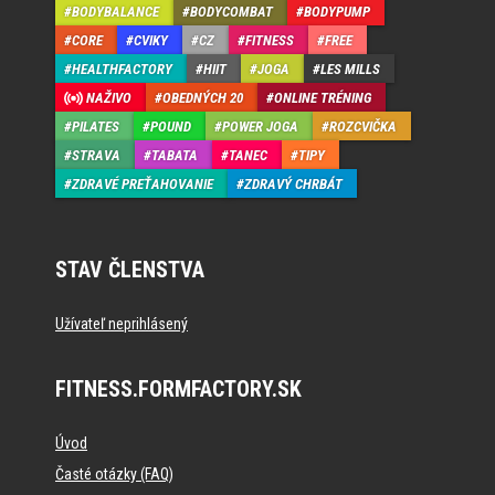
BODYBALANCE
BODYCOMBAT
BODYPUMP
CORE
CVIKY
CZ
FITNESS
FREE
HEALTHFACTORY
HIIT
JOGA
LES MILLS
NAŽIVO
OBEDNÝCH 20
ONLINE TRÉNING
PILATES
POUND
POWER JOGA
ROZCVIČKA
STRAVA
TABATA
TANEC
TIPY
ZDRAVÉ PREŤAHOVANIE
ZDRAVÝ CHRBÁT
STAV ČLENSTVA
Užívateľ neprihlásený
FITNESS.FORMFACTORY.SK
Úvod
Časté otázky (FAQ)