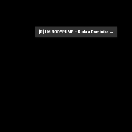
[R] LM BODYPUMP – Ruda a Dominika
→