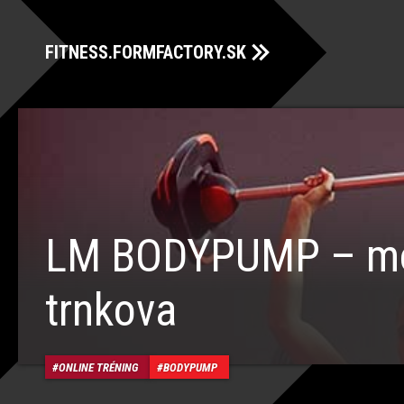
FITNESS.FORMFACTORY.SK
LM BODYPUMP – mo
trnkova
ONLINE TRÉNING
BODYPUMP