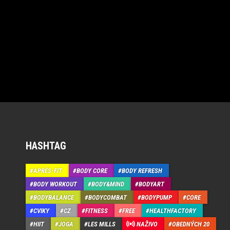
HASHTAG
APRÉS-FIT
BODY CORE
BODY REFRESH
BODY WORKOUT
BODY&MIND
BODYART
BODYBALANCE
BODYCOMBAT
BODYPUMP
CORE
CVIKY
CZ
FITNESS
FREE
HEALTHFACTORY
HIIT
JOGA
LES MILLS
NAŽIVO
OBEDNÝCH 20