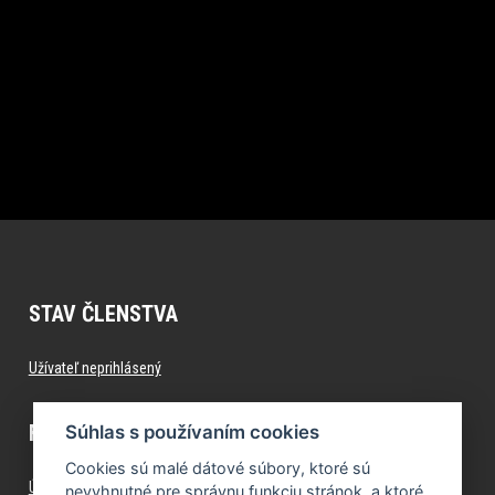
STAV ČLENSTVA
Užívateľ neprihlásený
FITNESS.FORMFACTORY.SK
Súhlas s používaním cookies
Cookies sú malé dátové súbory, ktoré sú
Úvod
nevyhnutné pre správnu funkciu stránok, a ktoré