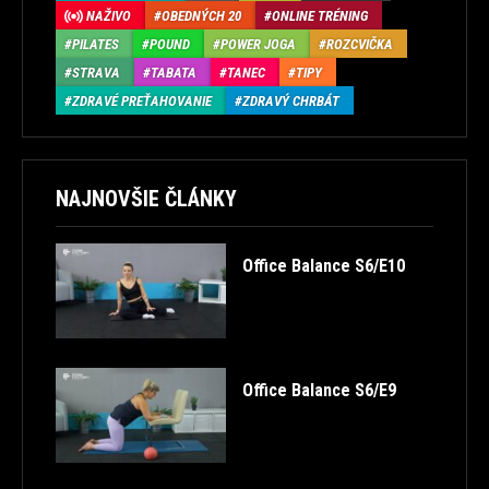
NAŽIVO
OBEDNÝCH 20
ONLINE TRÉNING
PILATES
POUND
POWER JOGA
ROZCVIČKA
STRAVA
TABATA
TANEC
TIPY
ZDRAVÉ PREŤAHOVANIE
ZDRAVÝ CHRBÁT
NAJNOVŠIE ČLÁNKY
Office Balance S6/E10
Office Balance S6/E9