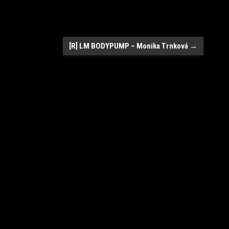
[R] LM BODYPUMP – Monika Trnková
→