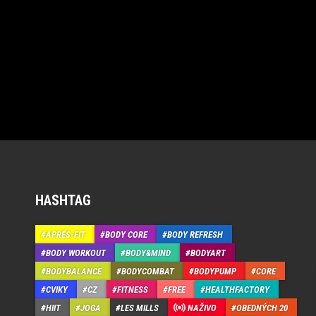
HASHTAG
APRÉS-FIT
BODY CORE
BODY REFRESH
BODY WORKOUT
BODY&MIND
BODYART
BODYBALANCE
BODYCOMBAT
BODYPUMP
CORE
CVIKY
CZ
FITNESS
FREE
HEALTHFACTORY
HIIT
JOGA
LES MILLS
NAŽIVO
OBEDNÝCH 20