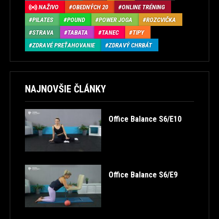
NAŽIVO
OBEDNÝCH 20
ONLINE TRÉNING
PILATES
POUND
POWER JOGA
ROZCVIČKA
STRAVA
TABATA
TANEC
TIPY
ZDRAVÉ PREŤAHOVANIE
ZDRAVÝ CHRBÁT
NAJNOVŠIE ČLÁNKY
Office Balance S6/E10
Office Balance S6/E9