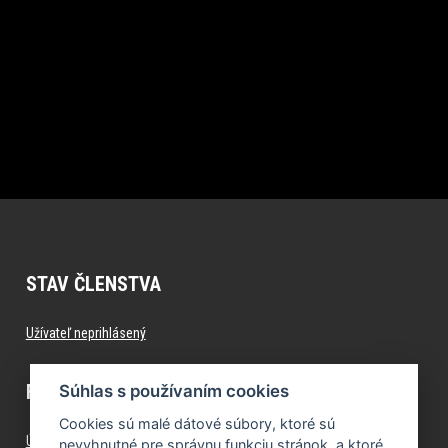
STAV ČLENSTVA
Užívateľ neprihlásený
FITNESS.FORMFACTORY.SK
Súhlas s používaním cookies
Cookies sú malé dátové súbory, ktoré sú
Úvod
nevyhnutné pre správnu funkciu stránok, a ktoré