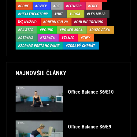
CORE
CVIKY
CZ
FITNESS
FREE
HEALTHFACTORY
HIIT
JOGA
LES MILLS
NAŽIVO
OBEDNÝCH 20
ONLINE TRÉNING
PILATES
POUND
POWER JOGA
ROZCVIČKA
STRAVA
TABATA
TANEC
TIPY
ZDRAVÉ PREŤAHOVANIE
ZDRAVÝ CHRBÁT
NAJNOVŠIE ČLÁNKY
Office Balance S6/E10
Office Balance S6/E9