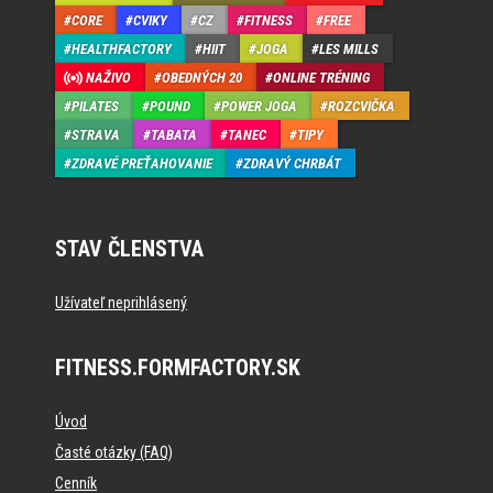
CORE
CVIKY
CZ
FITNESS
FREE
HEALTHFACTORY
HIIT
JOGA
LES MILLS
NAŽIVO
OBEDNÝCH 20
ONLINE TRÉNING
PILATES
POUND
POWER JOGA
ROZCVIČKA
STRAVA
TABATA
TANEC
TIPY
ZDRAVÉ PREŤAHOVANIE
ZDRAVÝ CHRBÁT
STAV ČLENSTVA
Užívateľ neprihlásený
FITNESS.FORMFACTORY.SK
Úvod
Časté otázky (FAQ)
Cenník