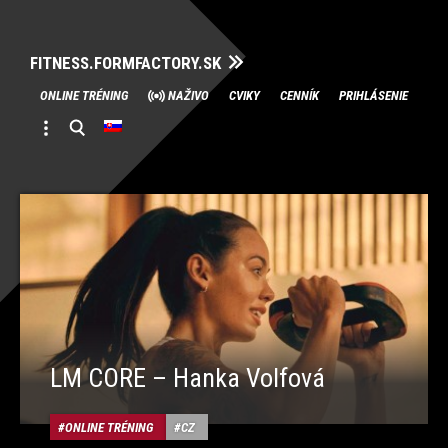
FITNESS.FORMFACTORY.SK
Skip
ONLINE TRÉNING
NAŽIVO
CVIKY
CENNÍK
PRIHLÁSENIE
to
content
LM CORE – Hanka Volfová
ONLINE TRÉNING
CZ