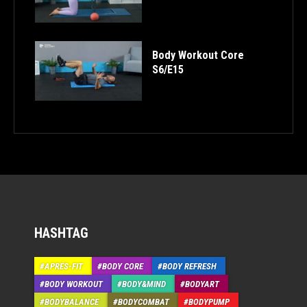
Body Workout Core
S6/E15
HASHTAG
APRÉS-FIT
BODY CORE
BODY REFRESH
BODY WORKOUT
BODY&MIND
BODYART
BODYBALANCE
BODYCOMBAT
BODYPUMP