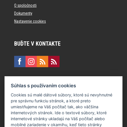
O spoločnosti
Dokumenty
Nastavenie cookies
BUĎTE V KONTAKTE
KONTAKT
Súhlas s používaním cookies
E:
recepcia@formfactory.sk
Cookies sú malé dátové súbory, ktoré sú nevyhnutné
pre správnu funkciu stránok, a ktoré preto
Form Factory Slovakia s.r.o., Ružová dolina 480/6, 821 08
umiestňujeme na Váš počítač tak, ako väčšina
Bratislava
internetových stránok. Ide o textové súbory, ktoré
internetové stránky ukladajú na Váš počítač alebo
mobilné zariadenie v okamihu, keď tieto stránky
Za publikovaný obsah sú zodpovední jednotliví autori.