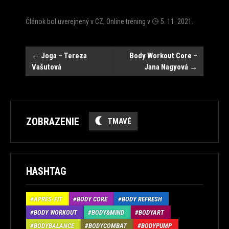
Článok bol uverejnený v
CZ
,
Online tréning
v
5. 11. 2021
.
Post
←
Joga – Tereza
Body Workout Core –
Vašutová
Jana Nagyová
→
navigation
ZOBRAZENIE
TMAVÉ
HASHTAG
APRÉS-FIT
BODY CORE
BODY REFRESH
BODY WORKOUT
BODY&MIND
BODYART
BODYBALANCE
BODYCOMBAT
BODYPUMP