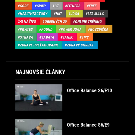
CORE
CVIKY
CZ
FITNESS
FREE
HEALTHFACTORY
HIIT
JOGA
LES MILLS
NAŽIVO
OBEDNÝCH 20
ONLINE TRÉNING
PILATES
POUND
POWER JOGA
ROZCVIČKA
STRAVA
TABATA
TANEC
TIPY
ZDRAVÉ PREŤAHOVANIE
ZDRAVÝ CHRBÁT
NAJNOVŠIE ČLÁNKY
Office Balance S6/E10
Office Balance S6/E9