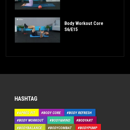
Body Workout Core
S6/E15
HASHTAG
APRÉS-FIT
BODY CORE
BODY REFRESH
BODY WORKOUT
BODY&MIND
BODYART
BODYBALANCE
BODYCOMBAT
BODYPUMP