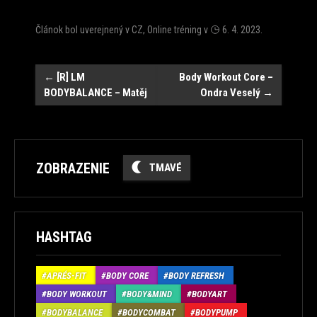
Článok bol uverejnený v
CZ
,
Online tréning
v
6. 4. 2023
.
Post
←
[R] LM
Body Workout Core –
BODYBALANCE – Matěj
Ondra Veselý
→
navigation
ZOBRAZENIE
TMAVÉ
HASHTAG
APRÉS-FIT
BODY CORE
BODY REFRESH
BODY WORKOUT
BODY&MIND
BODYART
BODYBALANCE
BODYCOMBAT
BODYPUMP