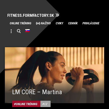
FITNESS.FORMFACTORY.SK
Skip
ONLINE TRÉNING
NAŽIVO
CVIKY
CENNÍK
PRIHLÁSENIE
to
content
LM CORE – Martina
ONLINE TRÉNING
CZ