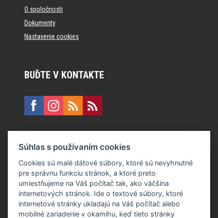
O spoločnosti
Dokumenty
Nastavenie cookies
BUĎTE V KONTAKTE
KONTAKT
Súhlas s používaním cookies
E:
recepcia@formfactory.sk
Cookies sú malé dátové súbory, ktoré sú nevyhnutné
pre správnu funkciu stránok, a ktoré preto
Form Factory Slovakia s.r.o., Ružová dolina 480/6, 821 08
umiestňujeme na Váš počítač tak, ako väčšina
Bratislava
internetových stránok. Ide o textové súbory, ktoré
internetové stránky ukladajú na Váš počítač alebo
mobilné zariadenie v okamihu, keď tieto stránky
Za publikovaný obsah sú zodpovední jednotliví autori.