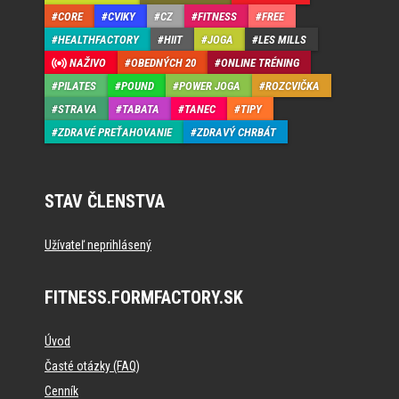
CORE
CVIKY
CZ
FITNESS
FREE
HEALTHFACTORY
HIIT
JOGA
LES MILLS
NAŽIVO
OBEDNÝCH 20
ONLINE TRÉNING
PILATES
POUND
POWER JOGA
ROZCVIČKA
STRAVA
TABATA
TANEC
TIPY
ZDRAVÉ PREŤAHOVANIE
ZDRAVÝ CHRBÁT
STAV ČLENSTVA
Užívateľ neprihlásený
FITNESS.FORMFACTORY.SK
Úvod
Časté otázky (FAQ)
Cenník