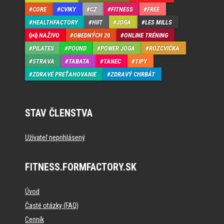
CORE
CVIKY
CZ
FITNESS
FREE
HEALTHFACTORY
HIIT
JOGA
LES MILLS
NAŽIVO
OBEDNÝCH 20
ONLINE TRÉNING
PILATES
POUND
POWER JOGA
ROZCVIČKA
STRAVA
TABATA
TANEC
TIPY
ZDRAVÉ PREŤAHOVANIE
ZDRAVÝ CHRBÁT
STAV ČLENSTVA
Užívateľ neprihlásený
FITNESS.FORMFACTORY.SK
Úvod
Časté otázky (FAQ)
Cenník