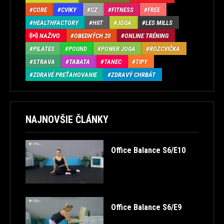
CORE
CVIKY
CZ
FITNESS
FREE
HEALTHFACTORY
HIIT
JOGA
LES MILLS
NAŽIVO
OBEDNÝCH 20
ONLINE TRÉNING
PILATES
POUND
POWER JOGA
ROZCVIČKA
STRAVA
TABATA
TANEC
TIPY
ZDRAVÉ PREŤAHOVANIE
ZDRAVÝ CHRBÁT
NAJNOVŠIE ČLÁNKY
Office Balance S6/E10
Office Balance S6/E9