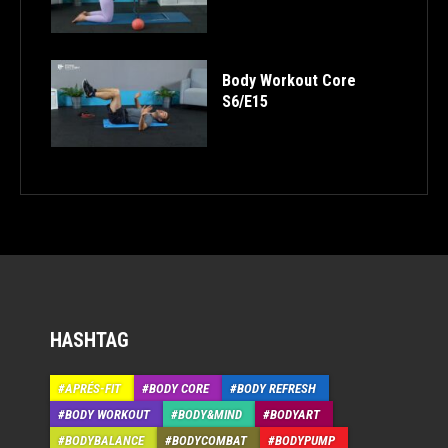
Body Workout Core
S6/E15
HASHTAG
APRÉS-FIT
BODY CORE
BODY REFRESH
BODY WORKOUT
BODY&MIND
BODYART
BODYBALANCE
BODYCOMBAT
BODYPUMP