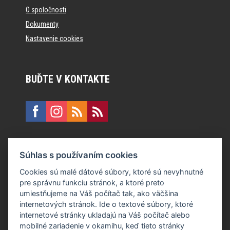
O spoločnosti
Dokumenty
Nastavenie cookies
BUĎTE V KONTAKTE
KONTAKT
Súhlas s používaním cookies
E:
recepcia@formfactory.sk
Cookies sú malé dátové súbory, ktoré sú nevyhnutné
pre správnu funkciu stránok, a ktoré preto
Form Factory Slovakia s.r.o., Ružová dolina 480/6, 821 08
umiestňujeme na Váš počítač tak, ako väčšina
Bratislava
internetových stránok. Ide o textové súbory, ktoré
internetové stránky ukladajú na Váš počítač alebo
mobilné zariadenie v okamihu, keď tieto stránky
Za publikovaný obsah sú zodpovední jednotliví autori.