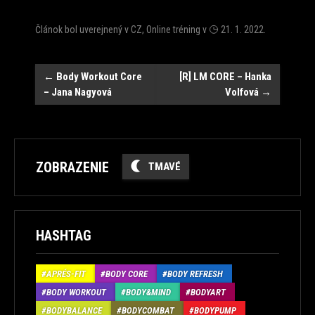
Článok bol uverejnený v
CZ
,
Online tréning
v
21. 1. 2022
.
Post
←
Body Workout Core
[R] LM CORE – Hanka
– Jana Nagyová
Volfová
→
navigation
ZOBRAZENIE
TMAVÉ
HASHTAG
APRÉS-FIT
BODY CORE
BODY REFRESH
BODY WORKOUT
BODY&MIND
BODYART
BODYBALANCE
BODYCOMBAT
BODYPUMP