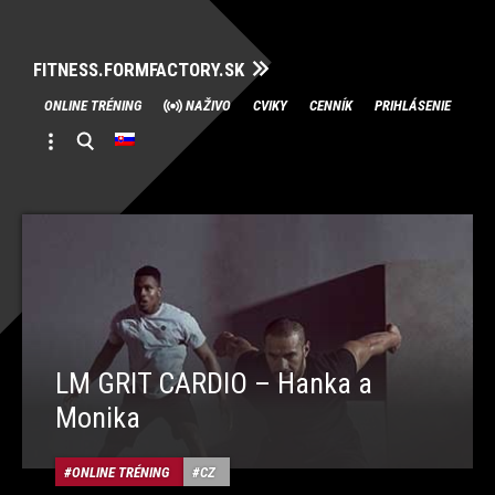
FITNESS.FORMFACTORY.SK
Skip
ONLINE TRÉNING
NAŽIVO
CVIKY
CENNÍK
PRIHLÁSENIE
to
content
LM GRIT CARDIO – Hanka a
Monika
ONLINE TRÉNING
CZ