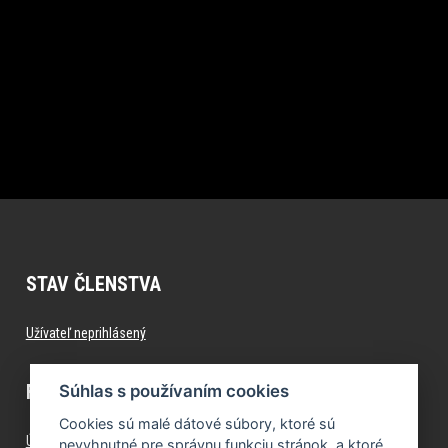
STAV ČLENSTVA
Užívateľ neprihlásený
FITNESS.FORMFACTORY.SK
Súhlas s používaním cookies
Cookies sú malé dátové súbory, ktoré sú
Úvod
nevyhnutné pre správnu funkciu stránok, a ktoré