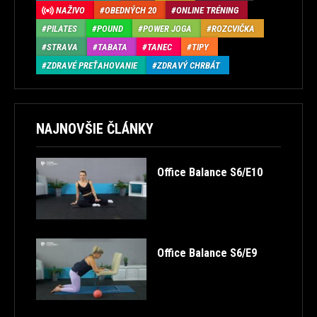
NAŽIVO
OBEDNÝCH 20
ONLINE TRÉNING
PILATES
POUND
POWER JOGA
ROZCVIČKA
STRAVA
TABATA
TANEC
TIPY
ZDRAVÉ PREŤAHOVANIE
ZDRAVÝ CHRBÁT
NAJNOVŠIE ČLÁNKY
Office Balance S6/E10
Office Balance S6/E9