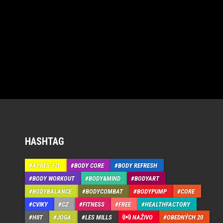
HASHTAG
APRÉS-FIT
BODY CORE
BODY REFRESH
BODY WORKOUT
BODY&MIND
BODYART
BODYBALANCE
BODYCOMBAT
BODYPUMP
CORE
CVIKY
CZ
FITNESS
FREE
HEALTHFACTORY
HIIT
JOGA
LES MILLS
NAŽIVO
OBEDNÝCH 20