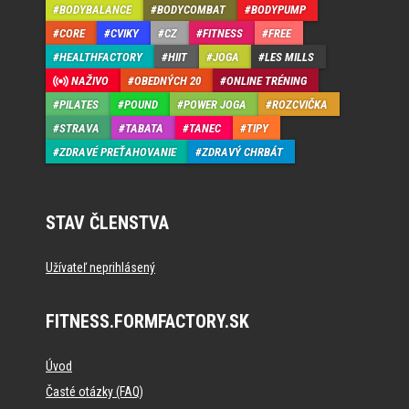
BODYBALANCE
BODYCOMBAT
BODYPUMP
CORE
CVIKY
CZ
FITNESS
FREE
HEALTHFACTORY
HIIT
JOGA
LES MILLS
NAŽIVO
OBEDNÝCH 20
ONLINE TRÉNING
PILATES
POUND
POWER JOGA
ROZCVIČKA
STRAVA
TABATA
TANEC
TIPY
ZDRAVÉ PREŤAHOVANIE
ZDRAVÝ CHRBÁT
STAV ČLENSTVA
Užívateľ neprihlásený
FITNESS.FORMFACTORY.SK
Úvod
Časté otázky (FAQ)