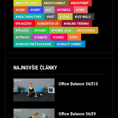
BODYBALANCE
BODYCOMBAT
BODYPUMP
CORE
CVIKY
CZ
FITNESS
FREE
HEALTHFACTORY
HIIT
JOGA
LES MILLS
NAŽIVO
OBEDNÝCH 20
ONLINE TRÉNING
PILATES
POUND
POWER JOGA
ROZCVIČKA
STRAVA
TABATA
TANEC
TIPY
ZDRAVÉ PREŤAHOVANIE
ZDRAVÝ CHRBÁT
NAJNOVŠIE ČLÁNKY
Office Balance S6/E10
Office Balance S6/E9