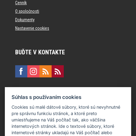
Cenník
O spoločnosti
Dokumenty
Nastavenie cookies
BUĎTE V KONTAKTE
KONTAKT
Súhlas s používaním cookies
E:
recepcia@formfactory.sk
Cookies sú malé dátové súbory, ktoré sú nevyhnutné
pre správnu funkciu stránok, a ktoré preto
Form Factory Slovakia s.r.o., Ružová dolina 480/6, 821 08
umiestňujeme na Váš počítač tak, ako väčšina
Bratislava
internetových stránok. Ide o textové súbory, ktoré
internetové stránky ukladajú na Váš počítač alebo