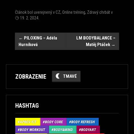
Článok bol uverejnený v
CZ
,
Online tréning
,
Zdravý chrbát
v
19. 2. 2024
.
Post
←
PILOXING – Adéla
LM BODYBALANCE –
Hurníková
Matěj Ptáček
→
navigation
ZOBRAZENIE
TMAVÉ
HASHTAG
APRÉS-FIT
BODY CORE
BODY REFRESH
BODY WORKOUT
BODY&MIND
BODYART