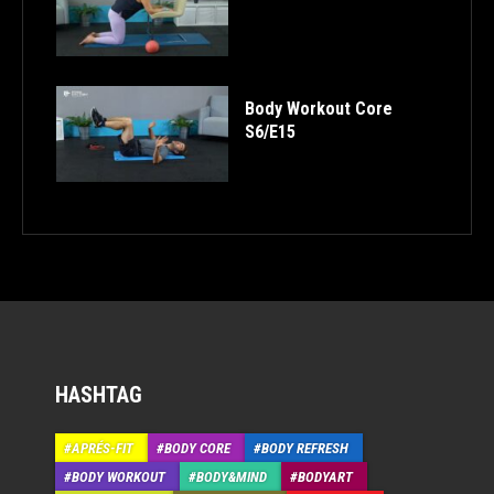
Body Workout Core
S6/E15
HASHTAG
APRÉS-FIT
BODY CORE
BODY REFRESH
BODY WORKOUT
BODY&MIND
BODYART