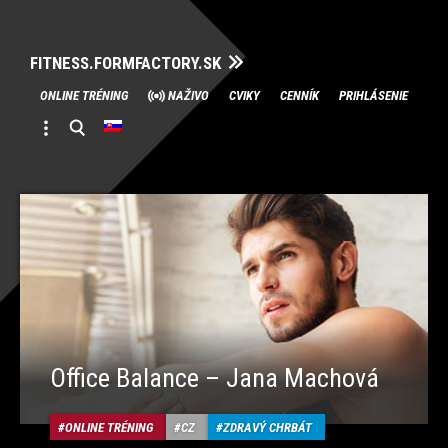
FITNESS.FORMFACTORY.SK
Skip
ONLINE TRÉNING
NAŽIVO
CVIKY
CENNÍK
PRIHLÁSENIE
to
content
Office Balance – Jana Machová
ONLINE TRÉNING
CZ
ZDRAVÝ CHRBÁT