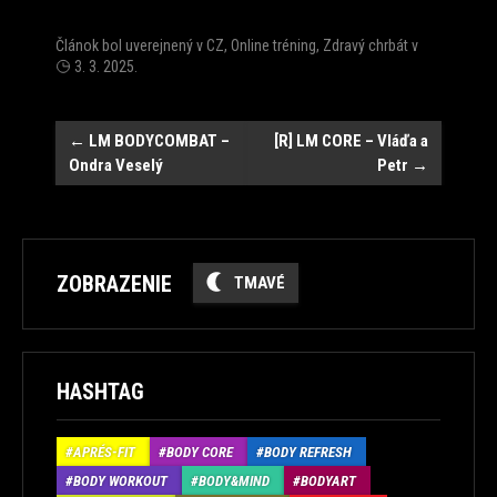
Článok bol uverejnený v
CZ
,
Online tréning
,
Zdravý chrbát
v
3. 3. 2025
.
Post
←
LM BODYCOMBAT –
[R] LM CORE – Vláďa a
Ondra Veselý
Petr
→
navigation
ZOBRAZENIE
TMAVÉ
HASHTAG
APRÉS-FIT
BODY CORE
BODY REFRESH
BODY WORKOUT
BODY&MIND
BODYART