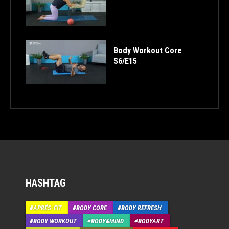
Body Workout Core
S6/E15
HASHTAG
APRÉS-FIT
BODY CORE
BODY REFRESH
BODY WORKOUT
BODY&MIND
BODYART