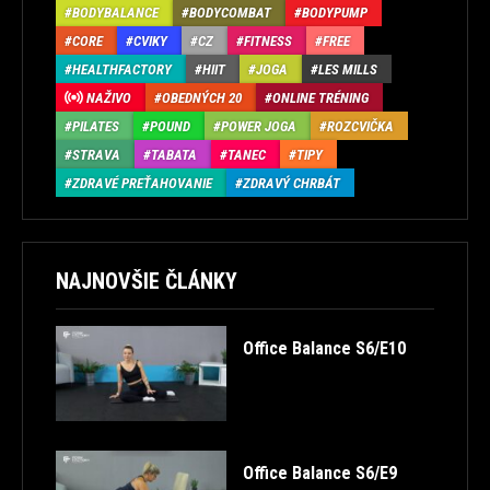
BODYBALANCE
BODYCOMBAT
BODYPUMP
CORE
CVIKY
CZ
FITNESS
FREE
HEALTHFACTORY
HIIT
JOGA
LES MILLS
NAŽIVO
OBEDNÝCH 20
ONLINE TRÉNING
PILATES
POUND
POWER JOGA
ROZCVIČKA
STRAVA
TABATA
TANEC
TIPY
ZDRAVÉ PREŤAHOVANIE
ZDRAVÝ CHRBÁT
NAJNOVŠIE ČLÁNKY
Office Balance S6/E10
Office Balance S6/E9