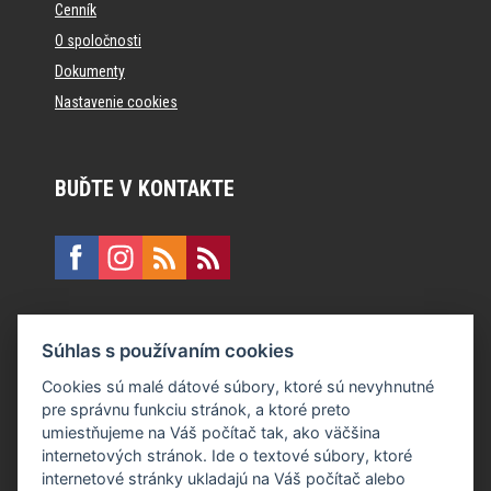
Cenník
O spoločnosti
Dokumenty
Nastavenie cookies
BUĎTE V KONTAKTE
KONTAKT
Súhlas s používaním cookies
E:
recepcia@formfactory.sk
Cookies sú malé dátové súbory, ktoré sú nevyhnutné
pre správnu funkciu stránok, a ktoré preto
Form Factory Slovakia s.r.o., Ružová dolina 480/6, 821 08
umiestňujeme na Váš počítač tak, ako väčšina
Bratislava
internetových stránok. Ide o textové súbory, ktoré
internetové stránky ukladajú na Váš počítač alebo