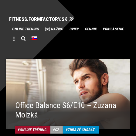
FITNESS.FORMFACTORY.SK
Skip
ONLINE TRÉNING
NAŽIVO
CVIKY
CENNÍK
PRIHLÁSENIE
to
content
Office Balance S6/E10 – Zuzana
Molzká
ONLINE TRÉNING
CZ
ZDRAVÝ CHRBÁT