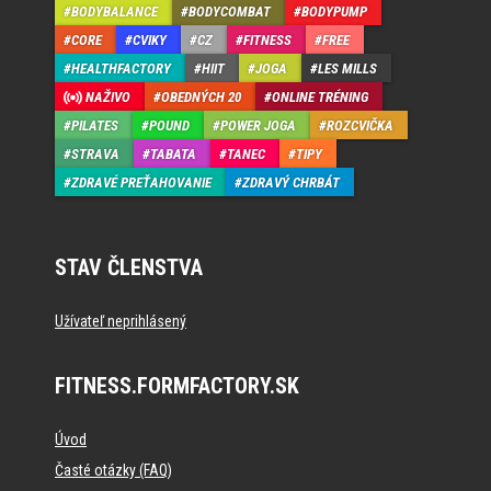
BODYBALANCE
BODYCOMBAT
BODYPUMP
CORE
CVIKY
CZ
FITNESS
FREE
HEALTHFACTORY
HIIT
JOGA
LES MILLS
NAŽIVO
OBEDNÝCH 20
ONLINE TRÉNING
PILATES
POUND
POWER JOGA
ROZCVIČKA
STRAVA
TABATA
TANEC
TIPY
ZDRAVÉ PREŤAHOVANIE
ZDRAVÝ CHRBÁT
STAV ČLENSTVA
Užívateľ neprihlásený
FITNESS.FORMFACTORY.SK
Úvod
Časté otázky (FAQ)