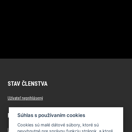
STAV ČLENSTVA
Užívateľ neprihlásený
FITNESS.FORMFACTORY.SK
Súhlas s používaním cookies
Cookies sú malé dátové súbory, ktoré sú
Úvod
nevyhnutné pre správnu funkciu stránok, a ktoré