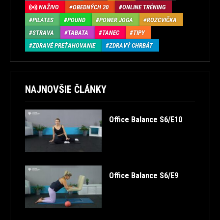
NAŽIVO
OBEDNÝCH 20
ONLINE TRÉNING
PILATES
POUND
POWER JOGA
ROZCVIČKA
STRAVA
TABATA
TANEC
TIPY
ZDRAVÉ PREŤAHOVANIE
ZDRAVÝ CHRBÁT
NAJNOVŠIE ČLÁNKY
Office Balance S6/E10
Office Balance S6/E9