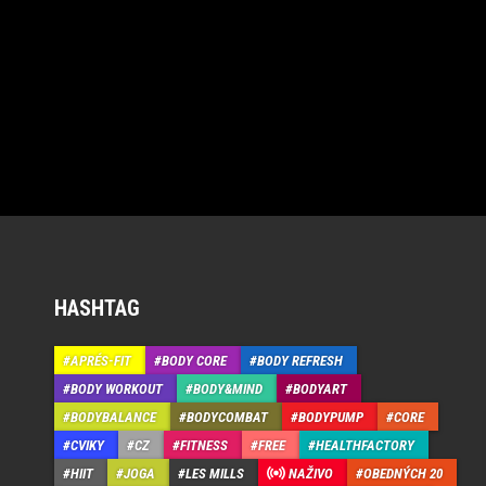
HASHTAG
APRÉS-FIT
BODY CORE
BODY REFRESH
BODY WORKOUT
BODY&MIND
BODYART
BODYBALANCE
BODYCOMBAT
BODYPUMP
CORE
CVIKY
CZ
FITNESS
FREE
HEALTHFACTORY
HIIT
JOGA
LES MILLS
NAŽIVO
OBEDNÝCH 20