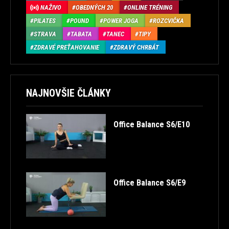
NAŽIVO
OBEDNÝCH 20
ONLINE TRÉNING
PILATES
POUND
POWER JOGA
ROZCVIČKA
STRAVA
TABATA
TANEC
TIPY
ZDRAVÉ PREŤAHOVANIE
ZDRAVÝ CHRBÁT
NAJNOVŠIE ČLÁNKY
Office Balance S6/E10
Office Balance S6/E9