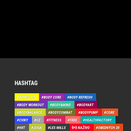
HASHTAG
APRÉS-FIT
BODY CORE
BODY REFRESH
BODY WORKOUT
BODY&MIND
BODYART
BODYBALANCE
BODYCOMBAT
BODYPUMP
CORE
CVIKY
CZ
FITNESS
FREE
HEALTHFACTORY
HIIT
JOGA
LES MILLS
NAŽIVO
OBEDNÝCH 20