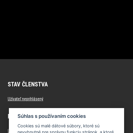
STAV ČLENSTVA
Užívateľ neprihlásený
FITNESS.FORMFACTORY.SK
Súhlas s používaním cookies
Cookies sú malé dátové súbory, ktoré sú
Úvod
nevyhnutné pre správnu funkciu stránok, a ktoré