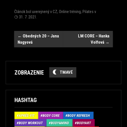
Článok bol uverejnený v
CZ
,
Online tréning
,
Pilates
v
31. 7. 2021
.
Post
←
Obedných 20 – Jana
LM CORE – Hanka
Nagyová
Volfová
→
navigation
ZOBRAZENIE
TMAVÉ
HASHTAG
APRÉS-FIT
BODY CORE
BODY REFRESH
BODY WORKOUT
BODY&MIND
BODYART