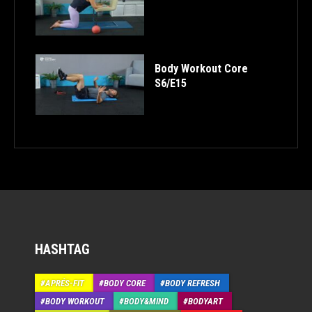
Body Workout Core
S6/E15
HASHTAG
APRÉS-FIT
BODY CORE
BODY REFRESH
BODY WORKOUT
BODY&MIND
BODYART