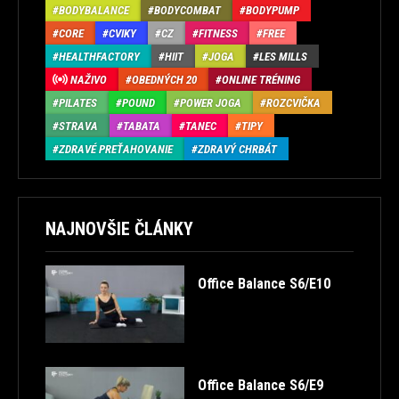
BODYBALANCE
BODYCOMBAT
BODYPUMP
CORE
CVIKY
CZ
FITNESS
FREE
HEALTHFACTORY
HIIT
JOGA
LES MILLS
NAŽIVO
OBEDNÝCH 20
ONLINE TRÉNING
PILATES
POUND
POWER JOGA
ROZCVIČKA
STRAVA
TABATA
TANEC
TIPY
ZDRAVÉ PREŤAHOVANIE
ZDRAVÝ CHRBÁT
NAJNOVŠIE ČLÁNKY
Office Balance S6/E10
Office Balance S6/E9