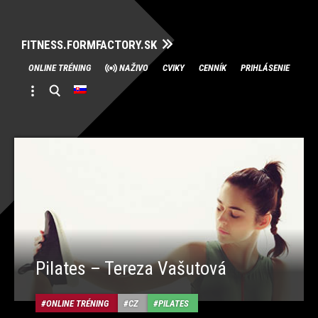
FITNESS.FORMFACTORY.SK
Skip
ONLINE TRÉNING
NAŽIVO
CVIKY
CENNÍK
PRIHLÁSENIE
to
content
Pilates – Tereza Vašutová
ONLINE TRÉNING
CZ
PILATES