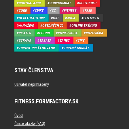
BODYBALANCE
BODYCOMBAT
BODYPUMP
CORE
CVIKY
CZ
FITNESS
FREE
HEALTHFACTORY
HIIT
JOGA
LES MILLS
NAŽIVO
OBEDNÝCH 20
ONLINE TRÉNING
PILATES
POUND
POWER JOGA
ROZCVIČKA
STRAVA
TABATA
TANEC
TIPY
ZDRAVÉ PREŤAHOVANIE
ZDRAVÝ CHRBÁT
STAV ČLENSTVA
Užívateľ neprihlásený
FITNESS.FORMFACTORY.SK
Úvod
Časté otázky (FAQ)