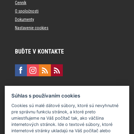
Cenník
O spoločnosti
Dokumenty
Nastavenie cookies
BUĎTE V KONTAKTE
KONTAKT
Súhlas s používaním cookies
E:
recepcia@formfactory.sk
Cookies sú malé dátové súbory, ktoré sú nevyhnutné
pre správnu funkciu stránok, a ktoré preto
Form Factory Slovakia s.r.o., Ružová dolina 480/6, 821 08
umiestňujeme na Váš počítač tak, ako väčšina
Bratislava
internetových stránok. Ide o textové súbory, ktoré
internetové stránky ukladajú na Váš počítač alebo