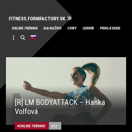
FITNESS.FORMFACTORY.SK
Skip
ONLINE TRÉNING
NAŽIVO
CVIKY
CENNÍK
PRIHLÁSENIE
to
content
[R] LM BODYATTACK – Hanka
Volfová
ONLINE TRÉNING
CZ