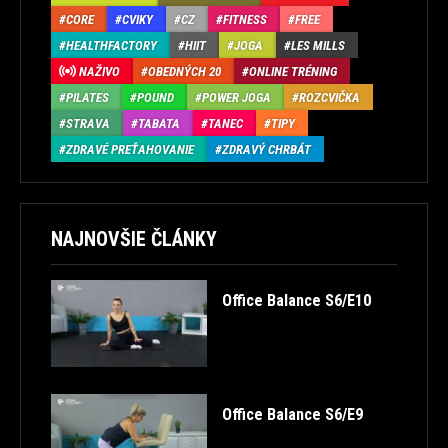
CORE
CVIKY
CZ
FITNESS
FREE
HEALTHFACTORY
HIIT
JOGA
LES MILLS
NAŽIVO
OBEDNÝCH 20
ONLINE TRÉNING
PILATES
POUND
POWER JOGA
ROZCVIČKA
STRAVA
TABATA
TANEC
TIPY
ZDRAVÉ PREŤAHOVANIE
ZDRAVÝ CHRBÁT
NAJNOVŠIE ČLÁNKY
Office Balance S6/E10
Office Balance S6/E9