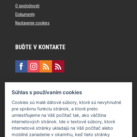
O spoločnosti
Dokumenty
Nastavenie cookies
BUĎTE V KONTAKTE
KONTAKT
Súhlas s používaním cookies
E:
recepcia@formfactory.sk
Cookies sú malé dátové súbory, ktoré sú nevyhnutné
pre správnu funkciu stránok, a ktoré preto
Form Factory Slovakia s.r.o., Ružová dolina 480/6, 821 08
umiestňujeme na Váš počítač tak, ako väčšina
Bratislava
internetových stránok. Ide o textové súbory, ktoré
internetové stránky ukladajú na Váš počítač alebo
mobilné zariadenie v okamihu, keď tieto stránky
Za publikovaný obsah sú zodpovední jednotliví autori.