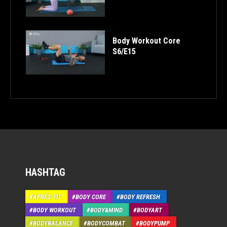
Body Workout Core
S6/E15
HASHTAG
APRÉS-FIT
BODY CORE
BODY REFRESH
BODY WORKOUT
BODY&MIND
BODYART
BODYBALANCE
BODYCOMBAT
BODYPUMP