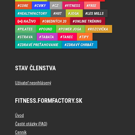
CORE
CVIKY
CZ
FITNESS
FREE
HEALTHFACTORY
HIIT
JOGA
LES MILLS
NAŽIVO
OBEDNÝCH 20
ONLINE TRÉNING
PILATES
POUND
POWER JOGA
ROZCVIČKA
STRAVA
TABATA
TANEC
TIPY
ZDRAVÉ PREŤAHOVANIE
ZDRAVÝ CHRBÁT
STAV ČLENSTVA
Užívateľ neprihlásený
FITNESS.FORMFACTORY.SK
Úvod
Časté otázky (FAQ)
Cenník