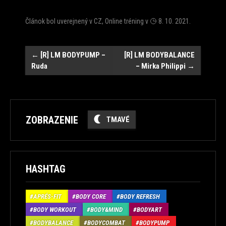
Článok bol uverejnený v
CZ
,
Online tréning
v
8. 10. 2021
.
Post
←
[R] LM BODYPUMP –
[R] LM BODYBALANCE
Ruda
– Mirka Philippi
→
navigation
ZOBRAZENIE
TMAVÉ
HASHTAG
APRÉS-FIT
BODY CORE
BODY REFRESH
BODY WORKOUT
BODY&MIND
BODYART
BODYBALANCE
BODYCOMBAT
BODYPUMP