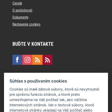
Cenník
O spoločnosti
Dokumenty
Nastavenie cookies
BUĎTE V KONTAKTE
KONTAKT
Súhlas s používaním cookies
E:
recepcia@formfactory.sk
Cookies sú malé dátové súbory, ktoré sú nevyhnutné
pre správnu funkciu stránok, a ktoré preto
Form Factory Slovakia s.r.o., Ružová dolina 480/6, 821 08
umiestňujeme na Váš počítač tak, ako väčšina
Bratislava
internetových stránok. Ide o textové súbory, ktoré
internetové stránky ukladajú na Váš počítač alebo