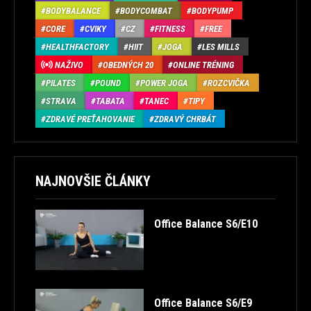
BODYBALANCE
BODYCOMBAT
BODYPUMP
CORE
CVIKY
CZ
FITNESS
FREE
HEALTHFACTORY
HIIT
JOGA
LES MILLS
NAŽIVO
OBEDNÝCH 20
ONLINE TRÉNING
PILATES
POUND
POWER JOGA
ROZCVIČKA
STRAVA
TABATA
TANEC
TIPY
ZDRAVÉ PREŤAHOVANIE
ZDRAVÝ CHRBÁT
NAJNOVŠIE ČLÁNKY
Office Balance S6/E10
Office Balance S6/E9