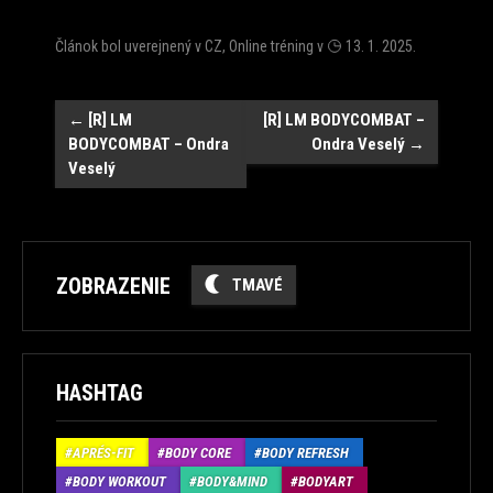
Článok bol uverejnený v
CZ
,
Online tréning
v
13. 1. 2025
.
Post
←
[R] LM
[R] LM BODYCOMBAT –
BODYCOMBAT – Ondra
Ondra Veselý
→
navigation
Veselý
ZOBRAZENIE
TMAVÉ
HASHTAG
APRÉS-FIT
BODY CORE
BODY REFRESH
BODY WORKOUT
BODY&MIND
BODYART