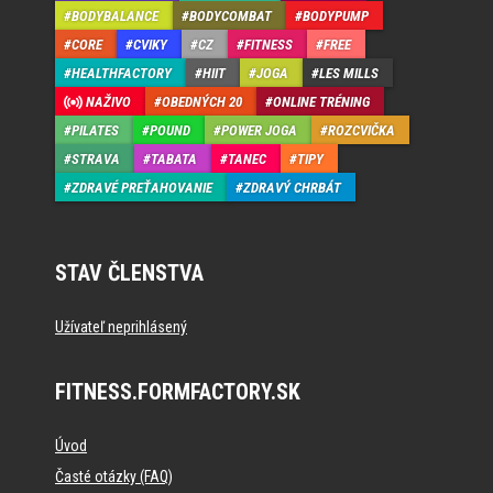
BODYBALANCE
BODYCOMBAT
BODYPUMP
CORE
CVIKY
CZ
FITNESS
FREE
HEALTHFACTORY
HIIT
JOGA
LES MILLS
NAŽIVO
OBEDNÝCH 20
ONLINE TRÉNING
PILATES
POUND
POWER JOGA
ROZCVIČKA
STRAVA
TABATA
TANEC
TIPY
ZDRAVÉ PREŤAHOVANIE
ZDRAVÝ CHRBÁT
STAV ČLENSTVA
Užívateľ neprihlásený
FITNESS.FORMFACTORY.SK
Úvod
Časté otázky (FAQ)