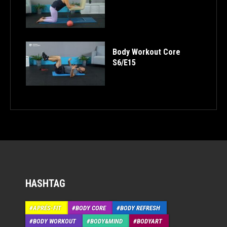
Body Workout Core
S6/E15
HASHTAG
APRÉS-FIT
BODY CORE
BODY REFRESH
BODY WORKOUT
BODY&MIND
BODYART