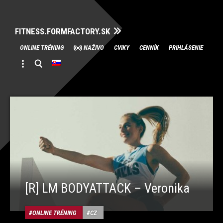
FITNESS.FORMFACTORY.SK
Skip
ONLINE TRÉNING
NAŽIVO
CVIKY
CENNÍK
PRIHLÁSENIE
to
content
[R] LM BODYATTACK – Veronika
ONLINE TRÉNING
CZ