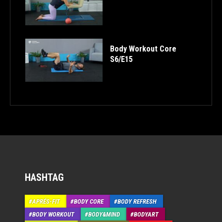
Body Workout Core
S6/E15
HASHTAG
APRÉS-FIT
BODY CORE
BODY REFRESH
BODY WORKOUT
BODY&MIND
BODYART