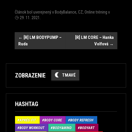
Článok bol uverejnený v
BodyBalance
,
CZ
,
Online tréning
v
29. 11. 2021
.
Post
←
[R] LM BODYPUMP –
[R] LM CORE – Hanka
Ruda
Volfová
→
navigation
ZOBRAZENIE
TMAVÉ
HASHTAG
APRÉS-FIT
BODY CORE
BODY REFRESH
BODY WORKOUT
BODY&MIND
BODYART