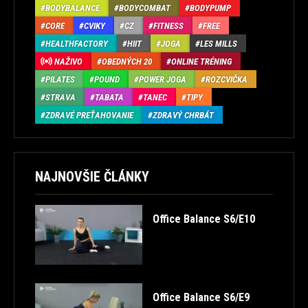
BODYBALANCE
BODYCOMBAT
BODYPUMP
CORE
CVIKY
CZ
FITNESS
FREE
HEALTHFACTORY
HIIT
JOGA
LES MILLS
NAŽIVO
OBEDNÝCH 20
ONLINE TRÉNING
PILATES
POUND
POWER JOGA
ROZCVIČKA
STRAVA
TABATA
TANEC
TIPY
ZDRAVÉ PREŤAHOVANIE
ZDRAVÝ CHRBÁT
NAJNOVŠIE ČLÁNKY
Office Balance S6/E10
Office Balance S6/E9