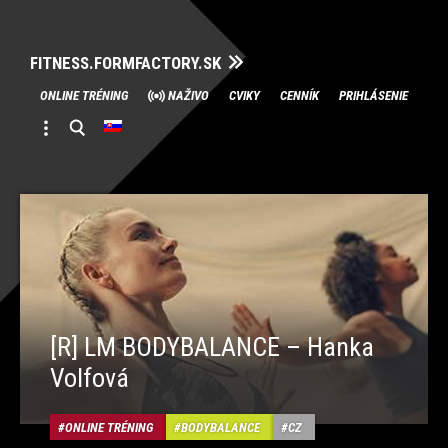
FITNESS.FORMFACTORY.SK
Skip
ONLINE TRÉNING
NAŽIVO
CVIKY
CENNÍK
PRIHLÁSENIE
to
content
[R] LM BODYBALANCE – Hanka
Volfová
ONLINE TRÉNING
BODYBALANCE
CZ