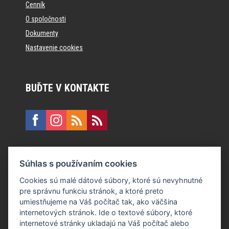
Cenník
O spoločnosti
Dokumenty
Nastavenie cookies
BUĎTE V KONTAKTE
KONTAKT
Súhlas s používaním cookies
E:
recepcia@formfactory.sk
Cookies sú malé dátové súbory, ktoré sú nevyhnutné
pre správnu funkciu stránok, a ktoré preto
Form Factory Slovakia s.r.o., Ružová dolina 480/6, 821 08
umiestňujeme na Váš počítač tak, ako väčšina
Bratislava
internetových stránok. Ide o textové súbory, ktoré
internetové stránky ukladajú na Váš počítač alebo