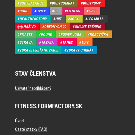
BODYBALANCE
BODYCOMBAT
BODYPUMP
CORE
CVIKY
CZ
FITNESS
FREE
HEALTHFACTORY
HIIT
JOGA
LES MILLS
NAŽIVO
OBEDNÝCH 20
ONLINE TRÉNING
PILATES
POUND
POWER JOGA
ROZCVIČKA
STRAVA
TABATA
TANEC
TIPY
ZDRAVÉ PREŤAHOVANIE
ZDRAVÝ CHRBÁT
STAV ČLENSTVA
Užívateľ neprihlásený
FITNESS.FORMFACTORY.SK
Úvod
Časté otázky (FAQ)