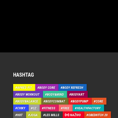
HASHTAG
APRÉS-FIT
BODY CORE
BODY REFRESH
BODY WORKOUT
BODY&MIND
BODYART
BODYBALANCE
BODYCOMBAT
BODYPUMP
CORE
CVIKY
CZ
FITNESS
FREE
HEALTHFACTORY
HIIT
JOGA
LES MILLS
NAŽIVO
OBEDNÝCH 20