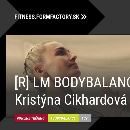
FITNESS.FORMFACTORY.SK
[R] LM BODYBALAN
Kristýna Cikhardová
ONLINE TRÉNING
BODYBALANCE
CZ