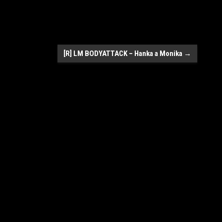
[R] LM BODYATTACK – Hanka a Monika
→