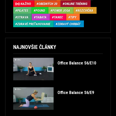
NAŽIVO
OBEDNÝCH 20
ONLINE TRÉNING
PILATES
POUND
POWER JOGA
ROZCVIČKA
STRAVA
TABATA
TANEC
TIPY
ZDRAVÉ PREŤAHOVANIE
ZDRAVÝ CHRBÁT
NAJNOVŠIE ČLÁNKY
Office Balance S6/E10
Office Balance S6/E9