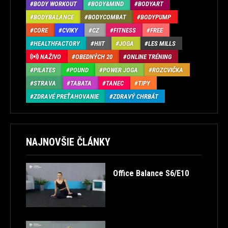
BODY WORKOUT
BODY&MIND
BODYART
BODYBALANCE
BODYCOMBAT
BODYPUMP
CORE
CVIKY
CZ
FITNESS
FREE
HEALTHFACTORY
HIIT
JOGA
LES MILLS
NAŽIVO
OBEDNÝCH 20
ONLINE TRÉNING
PILATES
POUND
POWER JOGA
ROZCVIČKA
STRAVA
TABATA
TANEC
TIPY
ZDRAVÉ PREŤAHOVANIE
ZDRAVÝ CHRBÁT
NAJNOVŠIE ČLÁNKY
Office Balance S6/E10