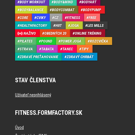
BODY WORKOUT
BODY&MIND
BODYART
BODYBALANCE
BODYCOMBAT
BODYPUMP
CORE
CVIKY
CZ
FITNESS
FREE
HEALTHFACTORY
HIIT
JOGA
LES MILLS
NAŽIVO
OBEDNÝCH 20
ONLINE TRÉNING
PILATES
POUND
POWER JOGA
ROZCVIČKA
STRAVA
TABATA
TANEC
TIPY
ZDRAVÉ PREŤAHOVANIE
ZDRAVÝ CHRBÁT
STAV ČLENSTVA
Užívateľ neprihlásený
FITNESS.FORMFACTORY.SK
Úvod