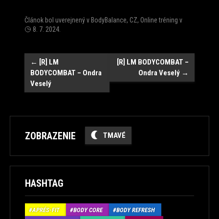
Článok bol uverejnený v
BodyBalance
,
CZ
,
Online tréning
v
8. 7. 2024
.
Post
←
[R] LM
[R] LM BODYCOMBAT –
BODYCOMBAT – Ondra
Ondra Veselý
→
navigation
Veselý
ZOBRAZENIE
TMAVÉ
HASHTAG
APRÉS-FIT
BODY CORE
BODY REFRESH