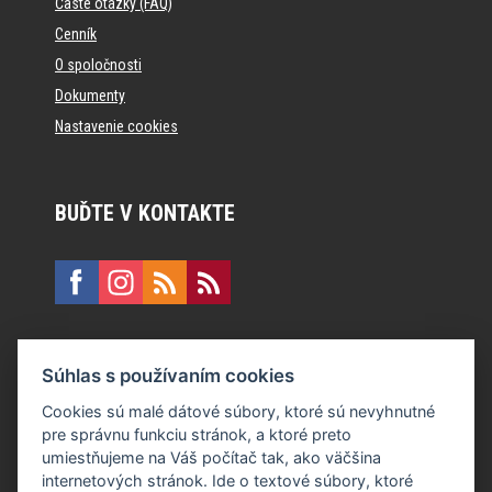
Časté otázky (FAQ)
Cenník
O spoločnosti
Dokumenty
Nastavenie cookies
BUĎTE V KONTAKTE
KONTAKT
Súhlas s používaním cookies
E:
recepcia@formfactory.sk
Cookies sú malé dátové súbory, ktoré sú nevyhnutné
pre správnu funkciu stránok, a ktoré preto
Form Factory Slovakia s.r.o., Ružová dolina 480/6, 821 08
umiestňujeme na Váš počítač tak, ako väčšina
Bratislava
internetových stránok. Ide o textové súbory, ktoré