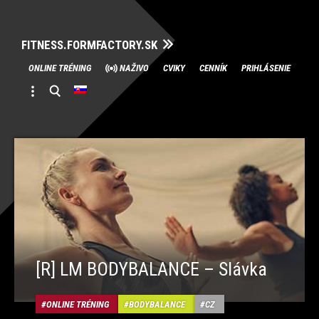
FITNESS.FORMFACTORY.SK
Skip
ONLINE TRÉNING
NAŽIVO
CVIKY
CENNÍK
PRIHLÁSENIE
to
content
[R] LM BODYBALANCE – Slávka
ONLINE TRÉNING
BODYBALANCE
CZ