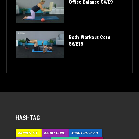
Office Balance S6/E9
Body Workout Core
S6/E15
HASHTAG
APRÉS-FIT
BODY CORE
BODY REFRESH