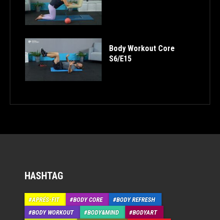
Body Workout Core
S6/E15
HASHTAG
APRÉS-FIT
BODY CORE
BODY REFRESH
BODY WORKOUT
BODY&MIND
BODYART