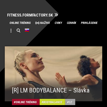
FITNESS.FORMFACTORY.SK
Skip
ONLINE TRÉNING
NAŽIVO
CVIKY
CENNÍK
PRIHLÁSENIE
to
content
[R] LM BODYBALANCE – Slávka
ONLINE TRÉNING
BODYBALANCE
CZ