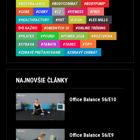
BODYBALANCE
BODYCOMBAT
BODYPUMP
CORE
CVIKY
CZ
FITNESS
FREE
HEALTHFACTORY
HIIT
JOGA
LES MILLS
NAŽIVO
OBEDNÝCH 20
ONLINE TRÉNING
PILATES
POUND
POWER JOGA
ROZCVIČKA
STRAVA
TABATA
TANEC
TIPY
ZDRAVÉ PREŤAHOVANIE
ZDRAVÝ CHRBÁT
NAJNOVŠIE ČLÁNKY
Office Balance S6/E10
Office Balance S6/E9