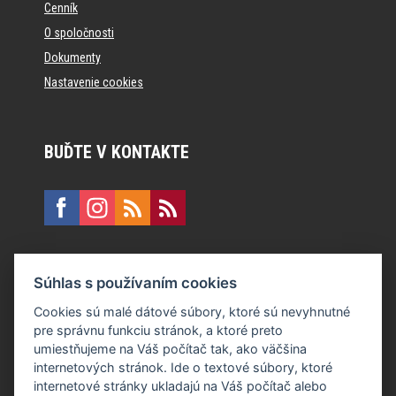
Cenník
O spoločnosti
Dokumenty
Nastavenie cookies
BUĎTE V KONTAKTE
KONTAKT
Súhlas s používaním cookies
E:
recepcia@formfactory.sk
Cookies sú malé dátové súbory, ktoré sú nevyhnutné
pre správnu funkciu stránok, a ktoré preto
Form Factory Slovakia s.r.o., Ružová dolina 480/6, 821 08
umiestňujeme na Váš počítač tak, ako väčšina
Bratislava
internetových stránok. Ide o textové súbory, ktoré
internetové stránky ukladajú na Váš počítač alebo