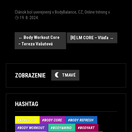
Článok bol uverejnený v
BodyBalance
,
CZ
,
Online tréning
v
19. 8. 2024
.
Post
←
Body Workout Core
[R] LM CORE – Vláďa
→
– Tereza Vašutová
navigation
ZOBRAZENIE
TMAVÉ
HASHTAG
APRÉS-FIT
BODY CORE
BODY REFRESH
BODY WORKOUT
BODY&MIND
BODYART