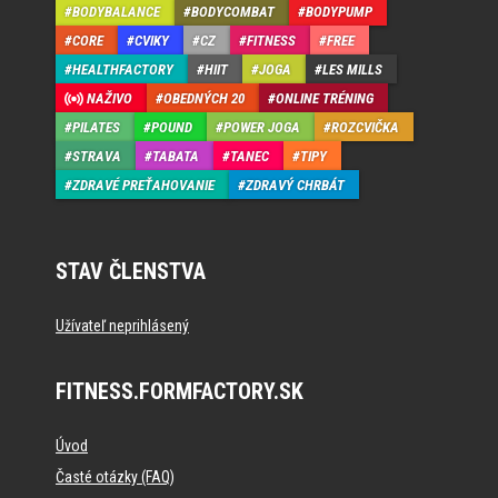
BODYBALANCE
BODYCOMBAT
BODYPUMP
CORE
CVIKY
CZ
FITNESS
FREE
HEALTHFACTORY
HIIT
JOGA
LES MILLS
NAŽIVO
OBEDNÝCH 20
ONLINE TRÉNING
PILATES
POUND
POWER JOGA
ROZCVIČKA
STRAVA
TABATA
TANEC
TIPY
ZDRAVÉ PREŤAHOVANIE
ZDRAVÝ CHRBÁT
STAV ČLENSTVA
Užívateľ neprihlásený
FITNESS.FORMFACTORY.SK
Úvod
Časté otázky (FAQ)