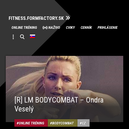
FITNESS.FORMFACTORY.SK
Skip
ONLINE TRÉNING
NAŽIVO
CVIKY
CENNÍK
PRIHLÁSENIE
to
content
[R] LM BODYCOMBAT – Ondra
Veselý
ONLINE TRÉNING
BODYCOMBAT
CZ