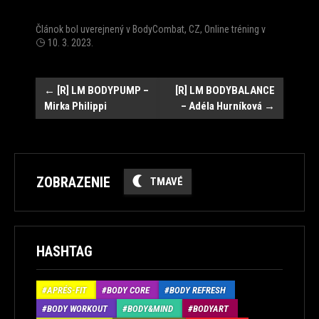
Článok bol uverejnený v
BodyCombat
,
CZ
,
Online tréning
v
10. 3. 2023
.
Post
←
[R] LM BODYPUMP –
[R] LM BODYBALANCE
Mirka Philippi
– Adéla Hurníková
→
navigation
ZOBRAZENIE
TMAVÉ
HASHTAG
APRÉS-FIT
BODY CORE
BODY REFRESH
BODY WORKOUT
BODY&MIND
BODYART