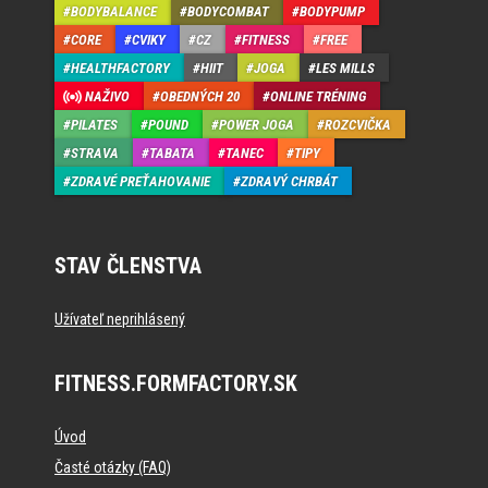
BODYBALANCE
BODYCOMBAT
BODYPUMP
CORE
CVIKY
CZ
FITNESS
FREE
HEALTHFACTORY
HIIT
JOGA
LES MILLS
NAŽIVO
OBEDNÝCH 20
ONLINE TRÉNING
PILATES
POUND
POWER JOGA
ROZCVIČKA
STRAVA
TABATA
TANEC
TIPY
ZDRAVÉ PREŤAHOVANIE
ZDRAVÝ CHRBÁT
STAV ČLENSTVA
Užívateľ neprihlásený
FITNESS.FORMFACTORY.SK
Úvod
Časté otázky (FAQ)