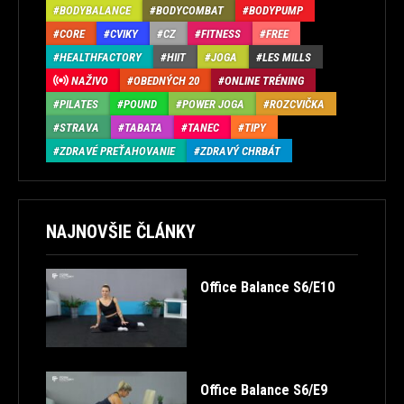
BODYBALANCE
BODYCOMBAT
BODYPUMP
CORE
CVIKY
CZ
FITNESS
FREE
HEALTHFACTORY
HIIT
JOGA
LES MILLS
NAŽIVO
OBEDNÝCH 20
ONLINE TRÉNING
PILATES
POUND
POWER JOGA
ROZCVIČKA
STRAVA
TABATA
TANEC
TIPY
ZDRAVÉ PREŤAHOVANIE
ZDRAVÝ CHRBÁT
NAJNOVŠIE ČLÁNKY
Office Balance S6/E10
Office Balance S6/E9