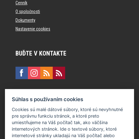
Cenník
O spoločnosti
Dokumenty
Nastavenie cookies
BUĎTE V KONTAKTE
KONTAKT
Súhlas s používaním cookies
E:
recepcia@formfactory.sk
Cookies sú malé dátové súbory, ktoré sú nevyhnutné
pre správnu funkciu stránok, a ktoré preto
Form Factory Slovakia s.r.o., Ružová dolina 480/6, 821 08
umiestňujeme na Váš počítač tak, ako väčšina
Bratislava
internetových stránok. Ide o textové súbory, ktoré
internetové stránky ukladajú na Váš počítač alebo