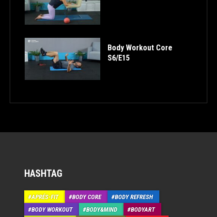
Body Workout Core
S6/E15
HASHTAG
APRÉS-FIT
BODY CORE
BODY REFRESH
BODY WORKOUT
BODY&MIND
BODYART