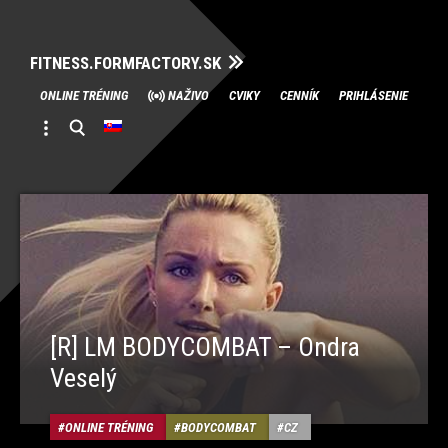
FITNESS.FORMFACTORY.SK
Skip
ONLINE TRÉNING
NAŽIVO
CVIKY
CENNÍK
PRIHLÁSENIE
to
content
[R] LM BODYCOMBAT – Ondra
Veselý
ONLINE TRÉNING
BODYCOMBAT
CZ