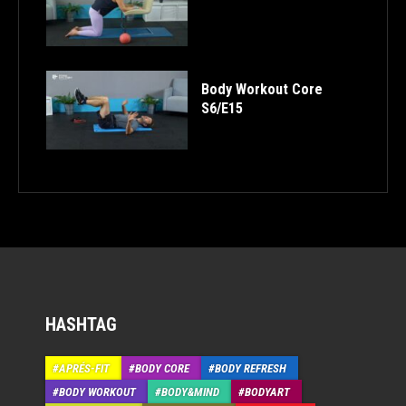
Body Workout Core
S6/E15
HASHTAG
APRÉS-FIT
BODY CORE
BODY REFRESH
BODY WORKOUT
BODY&MIND
BODYART