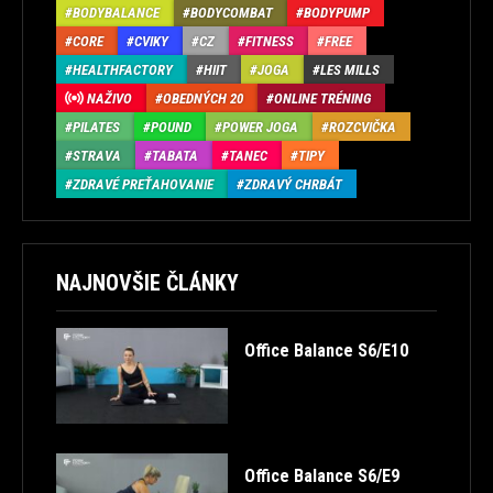
BODYBALANCE
BODYCOMBAT
BODYPUMP
CORE
CVIKY
CZ
FITNESS
FREE
HEALTHFACTORY
HIIT
JOGA
LES MILLS
NAŽIVO
OBEDNÝCH 20
ONLINE TRÉNING
PILATES
POUND
POWER JOGA
ROZCVIČKA
STRAVA
TABATA
TANEC
TIPY
ZDRAVÉ PREŤAHOVANIE
ZDRAVÝ CHRBÁT
NAJNOVŠIE ČLÁNKY
Office Balance S6/E10
Office Balance S6/E9