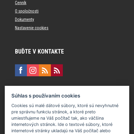
Cenník
O spoločnosti
Dokumenty
Nastavenie cookies
BUĎTE V KONTAKTE
KONTAKT
Súhlas s používaním cookies
E:
recepcia@formfactory.sk
Cookies sú malé dátové súbory, ktoré sú nevyhnutné
pre správnu funkciu stránok, a ktoré preto
Form Factory Slovakia s.r.o., Ružová dolina 480/6, 821 08
umiestňujeme na Váš počítač tak, ako väčšina
Bratislava
internetových stránok. Ide o textové súbory, ktoré
internetové stránky ukladajú na Váš počítač alebo