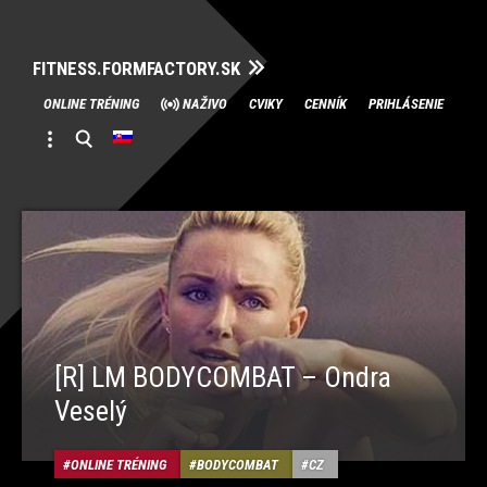
FITNESS.FORMFACTORY.SK
Skip
ONLINE TRÉNING
NAŽIVO
CVIKY
CENNÍK
PRIHLÁSENIE
to
content
[R] LM BODYCOMBAT – Ondra
Veselý
ONLINE TRÉNING
BODYCOMBAT
CZ