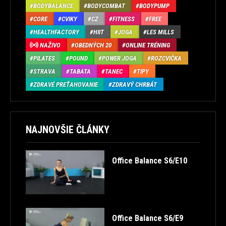
BODYBALANCE
BODYCOMBAT
BODYPUMP
CORE
CVIKY
CZ
FITNESS
FREE
HEALTHFACTORY
HIIT
JOGA
LES MILLS
NAŽIVO
OBEDNÝCH 20
ONLINE TRÉNING
PILATES
POUND
POWER JOGA
ROZCVIČKA
STRAVA
TABATA
TANEC
TIPY
ZDRAVÉ PREŤAHOVANIE
ZDRAVÝ CHRBÁT
NAJNOVŠIE ČLÁNKY
Office Balance S6/E10
Office Balance S6/E9