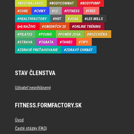
BODYBALANCE
BODYCOMBAT
BODYPUMP
CORE
CVIKY
CZ
FITNESS
FREE
HEALTHFACTORY
HIIT
JOGA
LES MILLS
NAŽIVO
OBEDNÝCH 20
ONLINE TRÉNING
PILATES
POUND
POWER JOGA
ROZCVIČKA
STRAVA
TABATA
TANEC
TIPY
ZDRAVÉ PREŤAHOVANIE
ZDRAVÝ CHRBÁT
STAV ČLENSTVA
Užívateľ neprihlásený
FITNESS.FORMFACTORY.SK
Úvod
Časté otázky (FAQ)