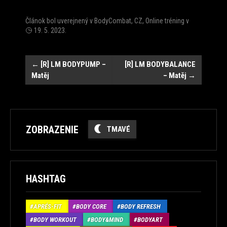
Článok bol uverejnený v
BodyCombat
,
CZ
,
Online tréning
v
19. 5. 2023
.
Post
←
[R] LM BODYPUMP –
[R] LM BODYBALANCE
Matěj
– Matěj
→
navigation
ZOBRAZENIE
TMAVÉ
HASHTAG
APRÉS-FIT
BODY CORE
BODY REFRESH
BODY WORKOUT
BODY&MIND
BODYART