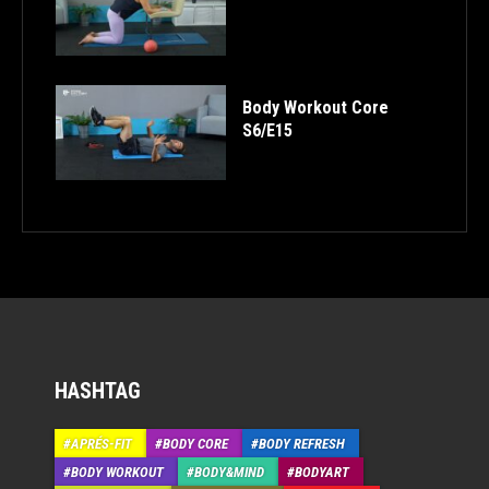
Body Workout Core
S6/E15
HASHTAG
APRÉS-FIT
BODY CORE
BODY REFRESH
BODY WORKOUT
BODY&MIND
BODYART