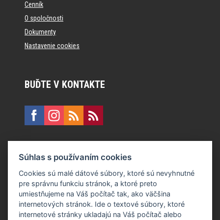
Cenník
O spoločnosti
Dokumenty
Nastavenie cookies
BUĎTE V KONTAKTE
KONTAKT
Súhlas s používaním cookies
E:
recepcia@formfactory.sk
Cookies sú malé dátové súbory, ktoré sú nevyhnutné
pre správnu funkciu stránok, a ktoré preto
Form Factory Slovakia s.r.o., Ružová dolina 480/6, 821 08
umiestňujeme na Váš počítač tak, ako väčšina
Bratislava
internetových stránok. Ide o textové súbory, ktoré
internetové stránky ukladajú na Váš počítač alebo