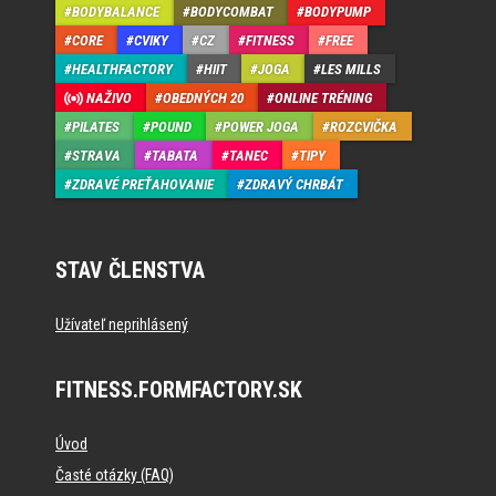
BODYBALANCE
BODYCOMBAT
BODYPUMP
CORE
CVIKY
CZ
FITNESS
FREE
HEALTHFACTORY
HIIT
JOGA
LES MILLS
NAŽIVO
OBEDNÝCH 20
ONLINE TRÉNING
PILATES
POUND
POWER JOGA
ROZCVIČKA
STRAVA
TABATA
TANEC
TIPY
ZDRAVÉ PREŤAHOVANIE
ZDRAVÝ CHRBÁT
STAV ČLENSTVA
Užívateľ neprihlásený
FITNESS.FORMFACTORY.SK
Úvod
Časté otázky (FAQ)