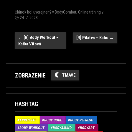
Článok bol uverejnený v
BodyCombat
,
Online tréning
v
24. 7. 2023
.
Post
←
[R] Body Workout –
[R] Pilates – Kahu
→
Katka Vítová
navigation
ZOBRAZENIE
TMAVÉ
HASHTAG
APRÉS-FIT
BODY CORE
BODY REFRESH
BODY WORKOUT
BODY&MIND
BODYART