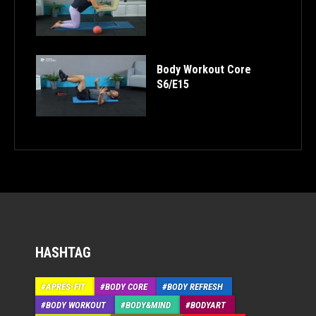
Body Workout Core
S6/E15
HASHTAG
APRÉS-FIT
BODY CORE
BODY REFRESH
BODY WORKOUT
BODY&MIND
BODYART