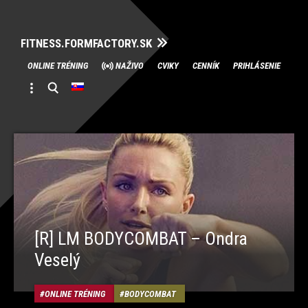
FITNESS.FORMFACTORY.SK
Skip
ONLINE TRÉNING
NAŽIVO
CVIKY
CENNÍK
PRIHLÁSENIE
to
content
[R] LM BODYCOMBAT – Ondra
Veselý
ONLINE TRÉNING
BODYCOMBAT