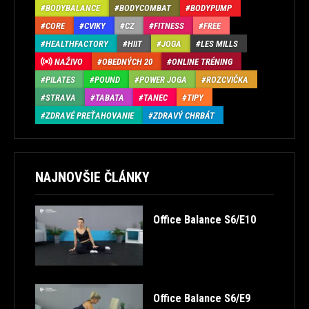
BODYBALANCE
BODYCOMBAT
BODYPUMP
CORE
CVIKY
CZ
FITNESS
FREE
HEALTHFACTORY
HIIT
JOGA
LES MILLS
NAŽIVO
OBEDNÝCH 20
ONLINE TRÉNING
PILATES
POUND
POWER JOGA
ROZCVIČKA
STRAVA
TABATA
TANEC
TIPY
ZDRAVÉ PREŤAHOVANIE
ZDRAVÝ CHRBÁT
NAJNOVŠIE ČLÁNKY
Office Balance S6/E10
Office Balance S6/E9